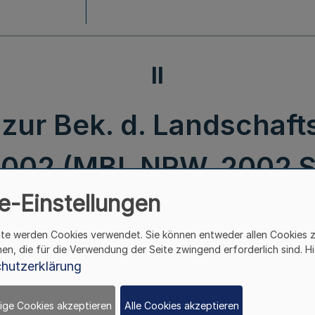
II
 zur Bek. d. Landschaft
2002 (MBl. NRW. 2002 S
e-Einstellungen
ite werden Cookies verwendet. Sie können entweder allen Cookies 
hen, die für die Verwendung der Seite zwingend erforderlich sind. Hi
hutzerklärung
Berichtigung
zur Bek. d. Landschaftsverbandes
ige Cookies akzeptieren
Alle Cookies akzeptieren