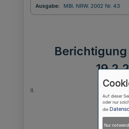
Ausgabe
MBl. NRW. 2002 Nr. 43
Berichtigung
19.2.
Cooki
II.
Auf dieser Se
oder nur solc
Datensc
die
Nur notwend