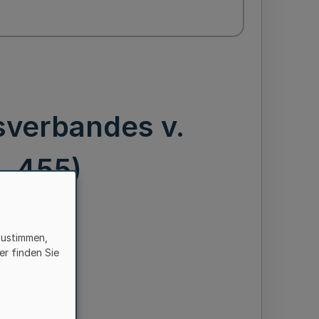
sverbandes v.
. 455)
zustimmen,
er finden Sie