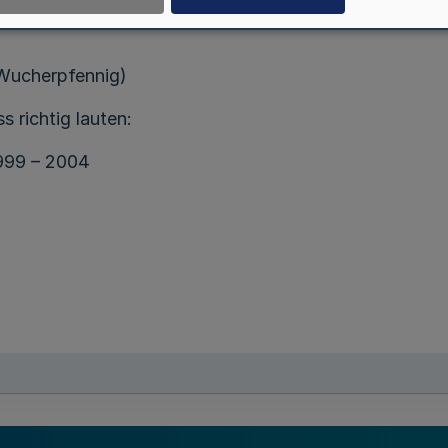
v. 19.2.2002 (
MBl. NRW. 2002 S. 455
)
e Wucherpfennig)
 richtig lauten:
999 – 2004