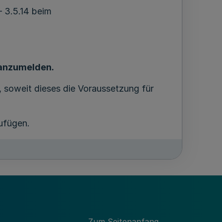
 3.5.14 beim
anzumelden.
, soweit dieses die Voraussetzung für
ufügen.
3 Abs. 1 Satz 3 VereinsG.
Zum Seitenanfang