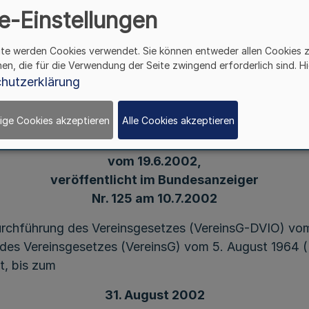
II.
e-Einstellungen
ite werden Cookies verwendet. Sie können entweder allen Cookies 
hen, die für die Verwendung der Seite zwingend erforderlich sind. Hi
hutzerklärung
Bekanntmachung
über die Aufforderung zur Anmeldung
ige Cookies akzeptieren
Alle Cookies akzeptieren
von Forderungen gegen den
verbotenen Verein „Wiking Jugend“ (WJ)
vom 19.6.2002,
veröffentlicht im Bundesanzeiger
Nr. 125 am 10.7.2002
rchführung des Vereinsgesetzes (VereinsG-DVIO) vom 2
2 des Vereinsgesetzes (VereinsG) vom 5. August 1964 
t, bis zum
31. August 2002