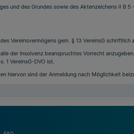
ges und des Grundes sowie des Aktenzeichens II B 5 –
 des Vereinsvermögens gem. § 13 VereinsG schriftlich
Falle der Insolvenz beanspruchtes Vorrecht anzugeben
s. 1 VereinsG-DVO ist.
en hiervon sind der Anmeldung nach Möglichkeit beiz
egebenen Frist angemeldet werden, erlöschen nach § 1
Bundesverwaltungsamt
FAQ