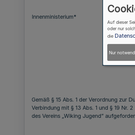
Cooki
Innenministerium*
Auf dieser Se
oder nur solc
Datensc
die
Nur notwend
Gemäß § 15 Abs. 1 der Verordnung zur Du
Verbindung mit § 13 Abs. 1 und § 19 Nr. 
des Vereins „Wiking Jugend” aufgeforder