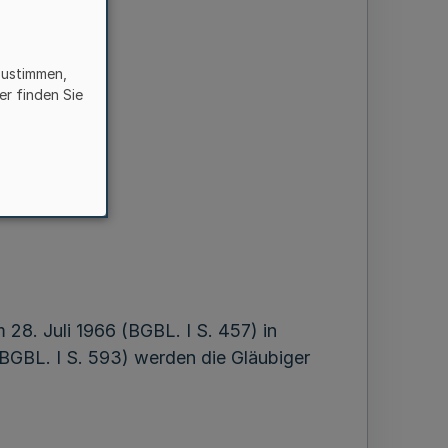
zustimmen,
er finden Sie
8. Juli 1966 (BGBL. I S. 457) in
(BGBL. I S. 593) werden die Gläubiger