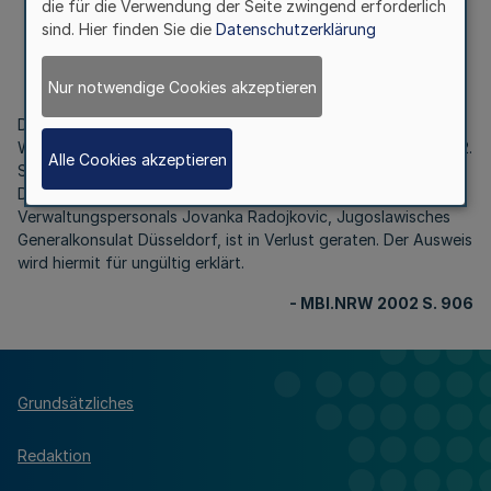
die für die Verwendung der Seite zwingend erforderlich
Ungültigkeit eines Konsularischen Ausweises
sind. Hier finden Sie die
Datenschutzerklärung
Bek.d.Ministerpräsidenten v. 25.07.2002 -
III.3 429-23
Nur notwendige Cookies akzeptieren
Der von dem Ministerpräsidenten des Landes Nordrhein-
Westfalen am 18. September 2001 ausgestellte und bis zum 22.
Alle Cookies akzeptieren
September 2003 gültige Konsularische Ausweis Nr. 7364 von
Darko Radojkovic, Sohn des Mitglieds des
Verwaltungspersonals Jovanka Radojkovic, Jugoslawisches
Generalkonsulat Düsseldorf, ist in Verlust geraten. Der Ausweis
wird hiermit für ungültig erklärt.
- MBI.NRW 2002 S. 906
Grundsätzliches
Redaktion