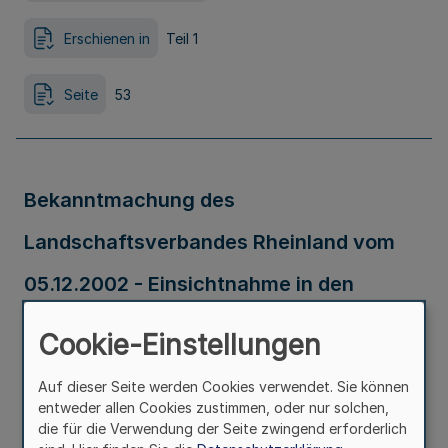
Erschienen in
Teil 1
Seite
53
Bekanntmachung des
Landschaftsverbandes Rheinland vom
05.12.2002 - Einsichtnahme in den
Schlussbericht des
Cookie-Einstellungen
Rechnungsprüfungsausschusses der
Auf dieser Seite werden Cookies verwendet. Sie können
Landschaftsversammlung Rheinland
entweder allen Cookies zustimmen, oder nur solchen,
die für die Verwendung der Seite zwingend erforderlich