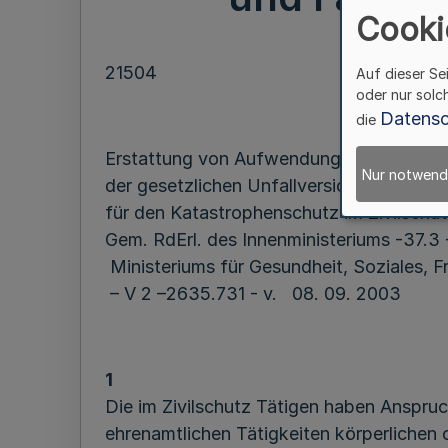
Cooki
21504
Auf dieser Se
oder nur solc
Datensc
die
Erstattung von Aufwendungen
Nur notwend
der gesetzlichen Unfallversicherung
für den Katastrophenschutz im Zivilschu
Gem. RdErl. des Innenministeriums -37.3 
Ministeriums für Gesundheit, Soziales, F
– V 2 –2635.731 - v. 08. 09. 2003
1
Die im Zivilschutz Tätigen haben Anspruc
ehrenamtlichen Tätigkeiten körperlichen o