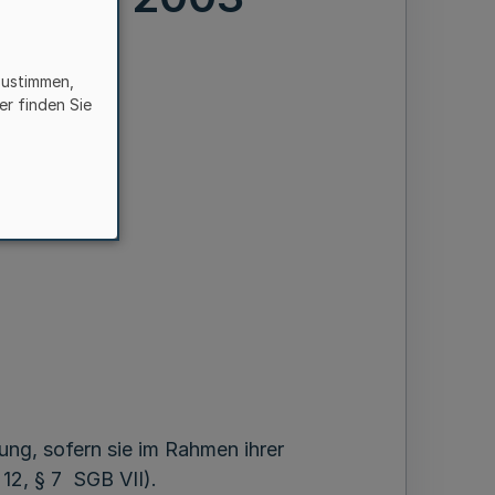
zustimmen,
er finden Sie
ung, sofern sie im Rahmen ihrer
 12, § 7 SGB VII).