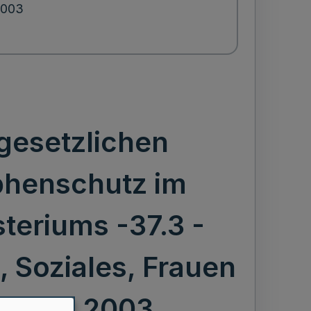
2003
gesetzlichen
ophenschutz im
steriums -37.3 -
, Soziales, Frauen
08. 09. 2003