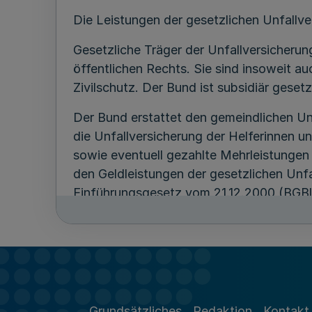
Die Leistungen der gesetzlichen Unfallve
Gesetzliche Träger der Unfallversicheru
öffentlichen Rechts. Sie sind insoweit a
Zivilschutz. Der Bund ist subsidiär geset
Der Bund erstattet den gemeindlichen Un
die Unfallversicherung der Helferinnen 
sowie eventuell gezahlte Mehrleistungen
den Geldleistungen der gesetzlichen Unfa
Einführungsgesetz vom 21.12.2000 (BGBl. 
dass die Helferinnen und Helfer nach de
für die Feuerwehr (§ 94 SGB VII) Anspru
1.1
Von den Aufwendungen der Versicherungs
Grundsätzliches
Redaktion
Kontakt