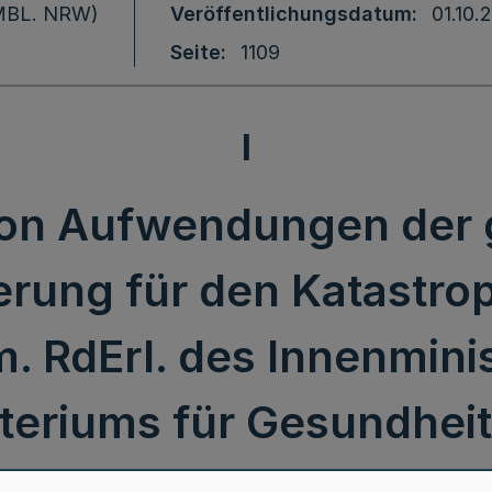
 (MBL. NRW)
Veröffentlichungsdatum
01.10.
Seite
1109
I
von Aufwendungen der 
erung für den Katastr
. RdErl. des Innenmini
teriums für Gesundheit
 – V 2 –2635.731 - v. 