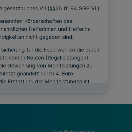
algesetzbuches VII (§§26 ff, 94 SGB VII).
 benannten Körperschaften des
enamtlichen Helferinnen und Helfer im
ändigkeiten nicht gegeben sind.
rsicherung für die Feuerwehren die durch
tstehenden Kosten (Regelleistungen)
r die Gewährung von Mehrleistungen zu
zuletzt geändert durch 4. Euro-
ie Erstattung der Mehrleistungen ist,
s und des Trägers der Unfallversicherung
egenüber Drittverpflichteten
Zum Seitenanfang