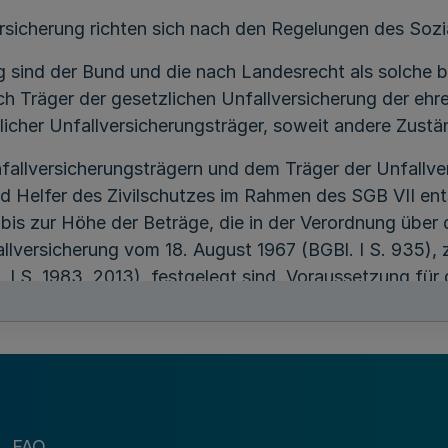
rsicherung richten sich nach den Regelungen des Sozi
ng sind der Bund und die nach Landesrecht als solche
uch Träger der gesetzlichen Unfallversicherung der ehr
zlicher Unfallversicherungsträger, soweit andere Zust
fallversicherungsträgern und dem Träger der Unfallve
und Helfer des Zivilschutzes im Rahmen des SGB VII en
 bis zur Höhe der Beträge, die in der Verordnung übe
llversicherung vom 18. August 1967 (BGBl. I S. 935), 
I S. 1983, 2013), festgelegt sind. Voraussetzung für d
r Satzung des gemeindlichen Unfallversicherungsträger
ch auf Mehrleistungen haben.
träger müssen die Einnahmen aus Ersatzansprüchen g
FAQ