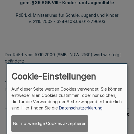
gem. § 39 SGB VIII - Kinder- und Jugendhilfe
RdErl. d. Ministeriums für Schule, Jugend und Kinder
v. 21.10.2003 - 324-6.08.09.01-2796/03
Der RdErl. vom 10.10.2000 (SMBl. NRW. 2160) wird wie folgt
geändert:
Cookie-Einstellungen
1
Auf dieser Seite werden Cookies verwendet. Sie können
In Nr.1 Abs.1 wird die Tabelle wie folgt gefasst:
entweder allen Cookies zustimmen, oder nur solchen,
die für die Verwendung der Seite zwingend erforderlich
sind. Hier finden Sie die
Datenschutzerklärung
materielle
Kosten
Gesamtbetra
Aufwendungen
der
Nur notwendige Cookies akzeptieren
Erziehung