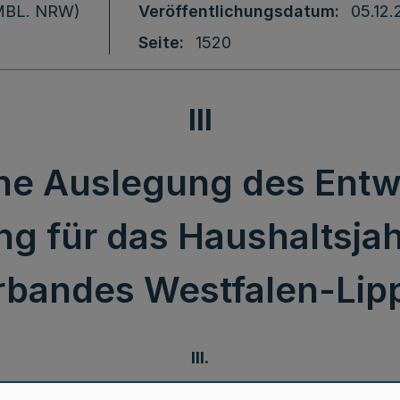
 (MBL. NRW)
Veröffentlichungsdatum
05.12
Seite
1520
III
che Auslegung des Entw
g für das Haushaltsja
bandes Westfalen-Lipp
III.