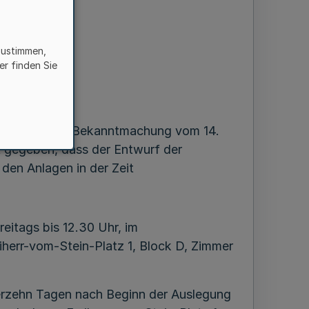
tzung
zustimmen,
er finden Sie
r Fassung der Bekanntmachung vom 14.
t gegeben, dass der Entwurf der
den Anlagen in der Zeit
eitags bis 12.30 Uhr, im
herr-vom-Stein-Platz 1, Block D, Zimmer
ierzehn Tagen nach Beginn der Auslegung