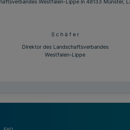
aftsverbandes Westfalen-Lippe in 48133 Münster, La
S c h ä f e r
Direktor des Landschaftsverbandes
Westfalen-Lippe
FAQ