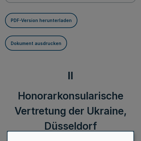
PDF-Version herunterladen
Dokument ausdrucken
II
Honorarkonsularische
Vertretung der Ukraine,
Düsseldorf