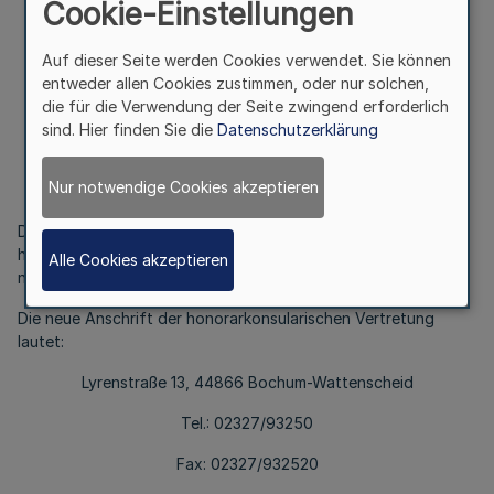
Cookie-Einstellungen
II.
Auf dieser Seite werden Cookies verwendet. Sie können
entweder allen Cookies zustimmen, oder nur solchen,
Honorarkonsularische Vertretung der Ukraine,
die für die Verwendung der Seite zwingend erforderlich
Düsseldorf
sind. Hier finden Sie die
Datenschutzerklärung
Bek. d. Ministerpräsidenten v. 03.02.2003
Nur notwendige Cookies akzeptieren
- III.3 452.3-1
Die Bundesregierung hat der Verlegung des Sitzes der
honorarkonsularischen Vertretung der Ukraine von Düsseldorf
Alle Cookies akzeptieren
nach Bochum-Wattenscheid zugestimmt.
Die neue Anschrift der honorarkonsularischen Vertretung
lautet:
Lyrenstraße 13, 44866 Bochum-Wattenscheid
Tel.: 02327/93250
Fax: 02327/932520