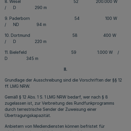
8. Wesel 52 200.000 W
/ D 290 m
9. Paderborn 54 100 W
/ ND 94 m
10. Dortmund 58 400 W
/ D 220 m
11. Bielefeld 59 1.000 W /
D 345 m
II.
Grundlage der Ausschreibung sind die Vorschriften der §§ 12
ff. LMG NRW.
Gemäß § 12 Abs. 1 S. 1 LMG NRW bedarf, wer nach § 8
zugelassen ist, zur Verbreitung des Rundfunkprogramms
durch terrestrische Sender der Zuweisung einer
Übertragungskapazität.
Anbietern von Mediendiensten können befristet für