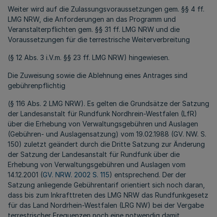
Weiter wird auf die Zulassungsvoraussetzungen gem. §§ 4 ff.
LMG NRW, die Anforderungen an das Programm und
Veranstalterpflichten gem. §§ 31 ff. LMG NRW und die
Voraussetzungen für die terrestrische Weiterverbreitung
(§ 12 Abs. 3 i.V.m. §§ 23 ff. LMG NRW) hingewiesen.
Die Zuweisung sowie die Ablehnung eines Antrages sind
gebührenpflichtig
(§ 116 Abs. 2 LMG NRW). Es gelten die Grundsätze der Satzung
der Landesanstalt für Rundfunk Nordhrein-Westfalen (LfR)
über die Erhebung von Verwaltungsgebühren und Auslagen
(Gebühren- und Auslagensatzung) vom 19.02.1988 (GV. NW. S.
150) zuletzt geändert durch die Dritte Satzung zur Änderung
der Satzung der Landesanstalt für Rundfunk über die
Erhebung von Verwaltungsgebühren und Auslagen vom
14.12.2001 (
GV. NRW. 2002 S. 115
) entsprechend. Der der
Satzung anliegende Gebührentarif orientiert sich noch daran,
dass bis zum Inkrafttreten des LMG NRW das Rundfunkgesetz
für das Land Nordrhein-Westfalen (LRG NW) bei der Vergabe
terrestrischer Frequenzen noch eine notwendig damit