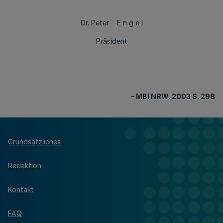
Dr. Peter E n g e l
Präsident
- MBl NRW. 2003 S. 298
Grundsätzliches
Redaktion
Kontakt
FAQ