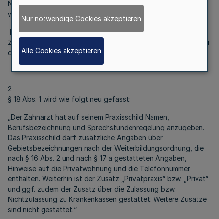
Namens- und Berufsangaben darf hierbei nicht überschritten
werden.
Nur notwendige Cookies akzeptieren
Das Ausweisen von Tätigkeitsschwerpunkten ist der
Zahnärztekammer Nordrhein mit dem sich aus der
Anlage 3
zu
Alle Cookies akzeptieren
dieser Berufsordnung ergebenden Formulartext anzuzeigen.“
2
§ 18 Abs. 1 wird wie folgt neu gefasst:
„Der Zahnarzt hat auf seinem Praxisschild Namen,
Berufsbezeichnung und Sprechstundenregelung anzugeben.
Das Praxisschild darf zusätzliche Angaben über
Gebietsbezeichnungen nach der Weiterbildungsordnung, die
nach § 16 Abs. 2 und nach § 17 a gestatteten Angaben,
Hinweise auf die Privatwohnung und die Telefonnummer
enthalten. Weiterhin ist der Zusatz „Privatpraxis“ bzw. „Privat“
und ggf. zudem der Zusatz über die Zulassung bzw.
Nichtzulassung zu Krankenkassen gestattet. Weitere Zusätze
sind nicht gestattet.“