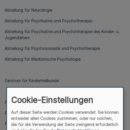
Abteilung für Neurologie
Abteilung für Psychiatrie und Psychotherapie
Abteilung für Psychiatrie und Psychotherapie des Kinder- u.
Jugendalters
Abteilung für Psychosomatik und Psychotherapie
Abteilung für Medizinische Psychologie
Zentrum für Kinderheilkunde
Cookie-Einstellungen
Abteilung für Allgemeine Kinderheilkunde
Auf dieser Seite werden Cookies verwendet. Sie können
Abteilung für Kinderkardiologie
entweder allen Cookies zustimmen, oder nur solchen,
Abteilung für Pädiatrische Hämatologie und Onkologie
die für die Verwendung der Seite zwingend erforderlich