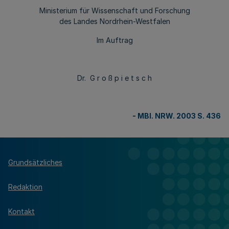
Ministerium für Wissenschaft und Forschung
des Landes Nordrhein-Westfalen
Im Auftrag
Dr. G r o ß p i e t s c h
-
MBl. NRW. 2003 S. 436
Grundsätzliches
Redaktion
Kontakt