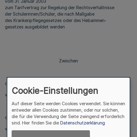
vom 31. Januar 2003
zum Tarifvertrag zur Regelung der Rechtsverhältnisse
der Schülerinnen/Schüler, die nach Maßgabe
des Krankenpflegegesetzes oder des Hebammen-
gesetzes ausgebildet werden
Zwischen
der Bundesrepublik Deutschland,
Cookie-Einstellungen
vertreten durch das Bundesministerium des Innern,
Auf dieser Seite werden Cookies verwendet. Sie können
entweder allen Cookies zustimmen, oder nur solchen,
die für die Verwendung der Seite zwingend erforderlich
der Tarifgemeinschaft deutscher Länder,
sind. Hier finden Sie die
Datenschutzerklärung
vertreten durch den Vorsitzenden des Vorstandes,