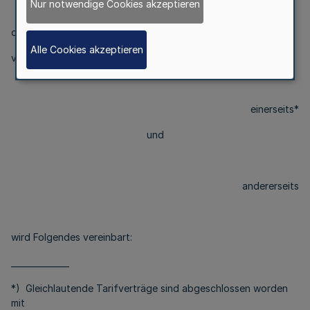
Nur notwendige Cookies akzeptieren
der Vereinigung der kommunalen Arbeitgeberverbände,
Alle Cookies akzeptieren
vertreten durch den Vorstand,
einerseits*
und
andererseits
wird Folgendes vereinbart:
______________
*) Gleichlautende Tarifverträge sind abgeschlossen worden
mit