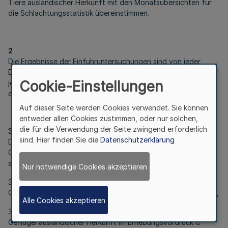
Tiere ausländischer Herkunft mit den Monatsübersichten für
die Schlachtungsstatistik übereinstimmen.
2
Die Ergebnisse der Einfuhruntersuchungen sind von jeder
Einfuhruntersuchungsstelle im Erhebungsvordruck B (weiß) für
Cookie-Einstellungen
jedes Ursprungsland getrennt einzutragen und außerdem in
einer Gesamtzusammenstellung zusammenzufassen.
Auf dieser Seite werden Cookies verwendet. Sie können
entweder allen Cookies zustimmen, oder nur solchen,
die für die Verwendung der Seite zwingend erforderlich
3
sind. Hier finden Sie die
Datenschutzerklärung
Die Ergebnisse der Schlachtgeflügel- und
Geflügelfleischuntersuchungen bei Schlachtungen im Inland
sind für
Nur notwendige Cookies akzeptieren
3.1
Geflügel inländischer Herkunft im Erhebungsvordruck C (gelb),
Alle Cookies akzeptieren
3.2
Geflügel ausländischer Herkunft im Erhebungsvordruck C