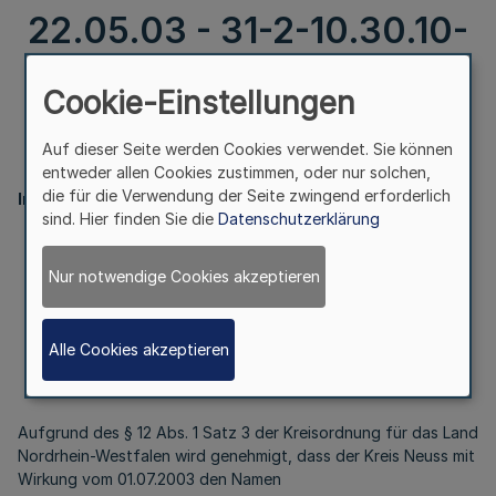
22.05.03 - 31-2-10.30.10-
4806/03 -
Cookie-Einstellungen
Auf dieser Seite werden Cookies verwendet. Sie können
II.
entweder allen Cookies zustimmen, oder nur solchen,
die für die Verwendung der Seite zwingend erforderlich
Innenministerium
sind. Hier finden Sie die
Datenschutzerklärung
Nur notwendige Cookies akzeptieren
Änderung des Kreisnamens Neuss
Bek. d. Innenministeriums vom 22.05.03
Alle Cookies akzeptieren
- 31-2-10.30.10-4806/03 -
Aufgrund des § 12 Abs. 1 Satz 3 der Kreisordnung für das Land
Nordrhein-Westfalen wird genehmigt, dass der Kreis Neuss mit
Wirkung vom 01.07.2003 den Namen