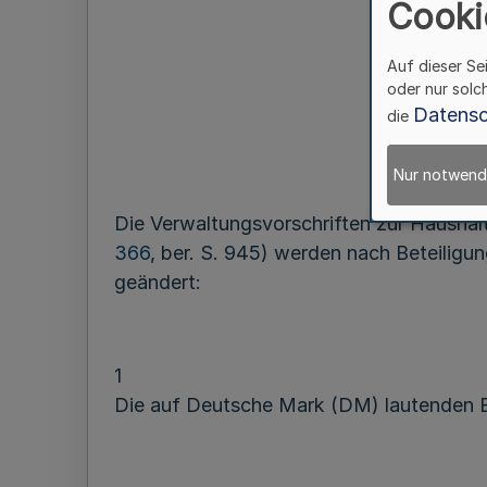
Cooki
Auf dieser Se
oder nur solc
Datensc
die
Nur notwend
Die Verwaltungsvorschriften zur Hausha
366
, ber. S. 945) werden nach Beteilig
geändert:
1
Die auf Deutsche Mark (DM) lautenden Be