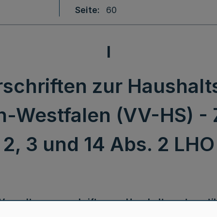
Seite
60
I
schriften zur Haushalt
-Westfalen (VV-HS) - 
2, 3 und 14 Abs. 2 LHO
Verwaltungsvorschriften zur Haushaltssystemati
des Landes Nordrhein-Westfalen (VV-HS)