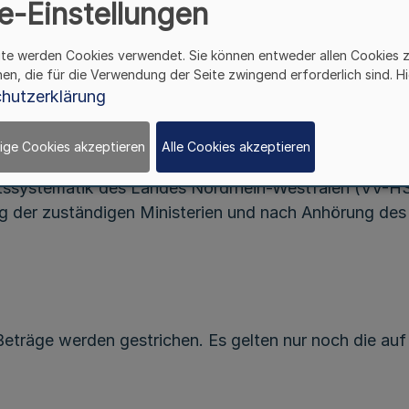
e-Einstellungen
-
Zu den §§ 13 Abs. 2, 3 und 14 Abs. 2 LHO
ite werden Cookies verwendet. Sie können entweder allen Cookies 
RdErl. d. Finanzministeriums vom 13.12.2002
hen, die für die Verwendung der Seite zwingend erforderlich sind. Hi
I 1 - 0013 - 3.1
hutzerklärung
I 1 - 0014 - 2.1
ige Cookies akzeptieren
Alle Cookies akzeptieren
ltssystematik des Landes Nordrhein-Westfalen (VV-HS
ung der zuständigen Ministerien und nach Anhörung de
träge werden gestrichen. Es gelten nur noch die auf