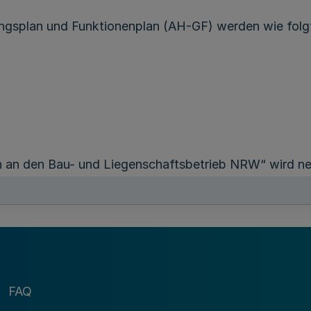
ngsplan und Funktionenplan (AH-GF) werden wie folg
n an den Bau- und Liegenschaftsbetrieb NRW“ wird ne
turen und Instandhaltung an angemieteten Grundstück
FAQ