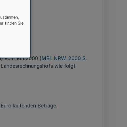
zustimmen,
er finden Sie
) vom 10.1.2000 (
MBl. NRW. 2000 S.
s Landesrechnungshofs wie folgt
 Euro lautenden Beträge.