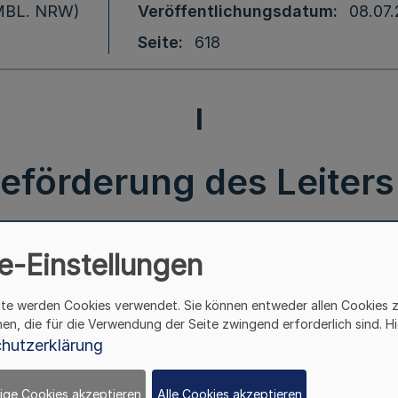
 (MBL. NRW)
Veröffentlichungsdatum
08.07
Seite
618
I
förderung des Leiters e
und seiner Stellvertrete
e-Einstellungen
ums v. 30.05.2003 - 37.
ite werden Cookies verwendet. Sie können entweder allen Cookies 
hen, die für die Verwendung der Seite zwingend erforderlich sind. Hi
hutzerklärung
ige Cookies akzeptieren
Alle Cookies akzeptieren