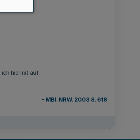
ich hiermit auf.
-
MBl. NRW. 2003 S. 618