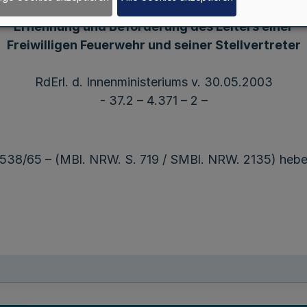
Ernennung und Beförderung des Leiters einer
Freiwilligen Feuerwehr und seiner Stellvertreter
RdErl. d. Innenministeriums v. 30.05.2003
- 37.2 – 4.371 – 2 –
 1538/65 – (MBl. NRW. S. 719 / SMBl. NRW. 2135) hebe 