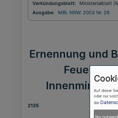
Verkündungsblatt
Ministerialblatt
Ausgabe
MBl. NRW. 2003 Nr. 26
Ernennung und Be
Feuerwehr 
Cooki
Innenministeri
Auf dieser Se
oder nur solc
Datensc
die
2135
Nur notwend