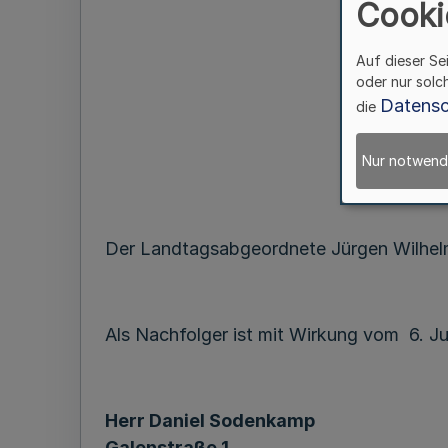
Cooki
Fes
Auf dieser Se
oder nur solc
Datensc
die
Nur notwend
Der Landtagsabgeordnete Jürgen Wilhelm
Als Nachfolger ist mit Wirkung vom 6. J
Herr Daniel Sodenkamp
Galenstraße 1