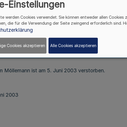
e-Einstellungen
Landtagswahl 2000
tstellung von Nachfolgern aus der Landesreservel
ite werden Cookies verwendet. Sie können entweder allen Cookies 
hen, die für die Verwendung der Seite zwingend erforderlich sind. Hi
Bek. d. Landeswahlleiterin v. 10. Juni 2003
hutzerklärung
- 11/20-11.00.23
ige Cookies akzeptieren
Alle Cookies akzeptieren
 Möllemann ist am 5. Juni 2003 verstorben.
uni 2003