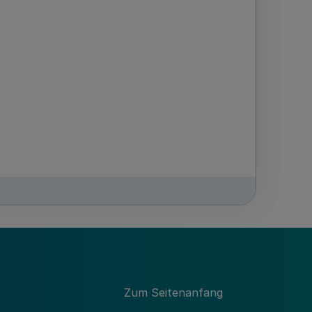
-
MBl. NRW. 2003 S. 644
Zum Seitenanfang