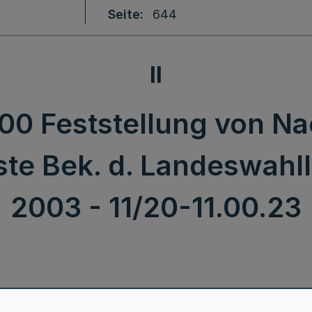
Seite
644
II
0 Feststellung von Na
te Bek. d. Landeswahllei
2003 - 11/20-11.00.23