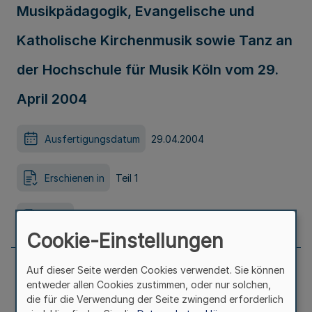
Musikpädagogik, Evangelische und
Katholische Kirchenmusik sowie Tanz an
der Hochschule für Musik Köln vom 29.
April 2004
Ausfertigungsdatum
29.04.2004
Erschienen in
Teil 1
Seite
598
Cookie-Einstellungen
Auf dieser Seite werden Cookies verwendet. Sie können
Umsetzung des Internationalen
entweder allen Cookies zustimmen, oder nur solchen,
die für die Verwendung der Seite zwingend erforderlich
Übereinkommens zum Schutz des