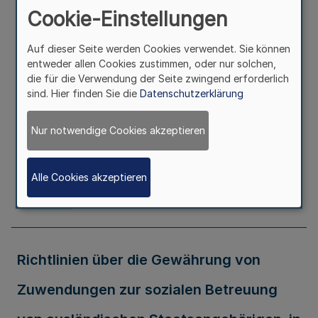
Cookie-Einstellungen
freien Jugendhilfe Bek. d. Ministeriums
für Schule, Jugend und Kinder vom
Auf dieser Seite werden Cookies verwendet. Sie können
entweder allen Cookies zustimmen, oder nur solchen,
10.12.2003 - 324-6.08.09.01- Nr. 308/03 -
die für die Verwendung der Seite zwingend erforderlich
sind. Hier finden Sie die
Datenschutzerklärung
Ausfertigungsdatum
10.12.2003
Nur notwendige Cookies akzeptieren
Erschienen in
Teil 1
Alle Cookies akzeptieren
Seite
76
Richtlinien über die Gewährung von
Zuwendungen zur sozialen Betreuung