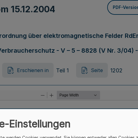
vom
15.12.2004
PDF-Versio
ordnung über elektromagnetische Felder RdErl
rbraucherschutz - V – 5 – 8828 (V Nr. 3/04) - 
Teil 1
1202
Erschienen in
Seite
e-Einstellungen
ite werden Cookies verwendet. Sie können entweder allen Cookies 