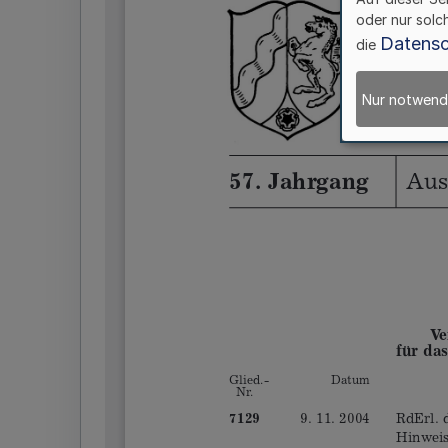
oder nur solc
Datensc
die
Nur notwend