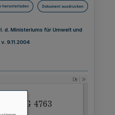
n herunterladen
Dokument ausdrucken
. d. Ministeriums für Umwelt und
v. 9.11.2004
zustimmen,