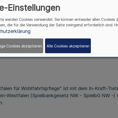
e-Einstellungen
ite werden Cookies verwendet. Sie können entweder allen Cookies 
hen, die für die Verwendung der Seite zwingend erforderlich sind. Hi
Satzung der „Stiftung des Landes
hutzerklärung
Nordrhein-Westfalen für Wohlfahrtspflege“
ige Cookies akzeptieren
Alle Cookies akzeptieren
d. Ministeriums für Gesundheit, Soziales, Frauen und F
v. 15.11.2004 -V 8-4460-64.1
falen für Wohlfahrtspflege" ist mit dem In-Kraft-Tre
hein-Westfalen (Spielbankgesetz NW - SpielbG NW -)
n.