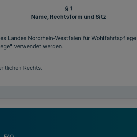
§ 1
Name, Rechtsform und Sitz
des Landes Nordrhein-Westfalen für Wohlfahrtspflege"
lege" verwendet werden.
entlichen Rechts.
für Soziales zuständigen Ministeriums.
FAQ
§ 2