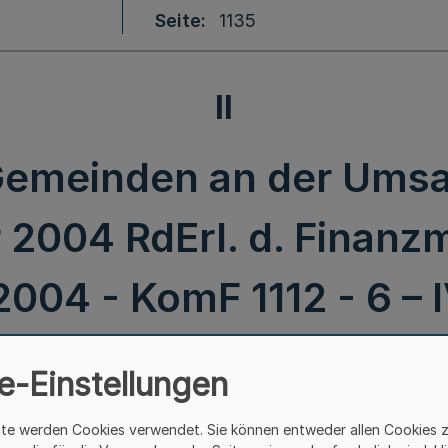
Seite
1135
II
 Gemeinden an der Umsa
 2004 RdErl. d. Finanzm
2004 - KomF 1112 - 6 – I
e-Einstellungen
ite werden Cookies verwendet. Sie können entweder allen Cookies 