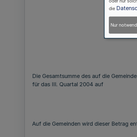
oder nur solc
Datensc
die
Nur notwend
Die Gesamtsumme des auf die Gemeinden
für das III. Quartal 2004 auf
Auf die Gemeinden wird dieser Betrag ent