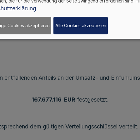
hen, die für die Verwendung der Seite zwingend erforderlich sind. Hi
Anteil der Gemeinden an der Umsatzsteuer
hutzerklärung
im Haushaltsjahr 2004
ige Cookies akzeptieren
Alle Cookies akzeptieren
RdErl. d. Finanzministeriums v. 22.10.2004
- KomF 1112 - 6 – IV B 3 -
 entfallenden Anteils an der Umsatz- und Einfuhrum
167.677.116 EUR
festgesetzt.
sprechend dem gültigen Verteilungsschlüssel verteilt.