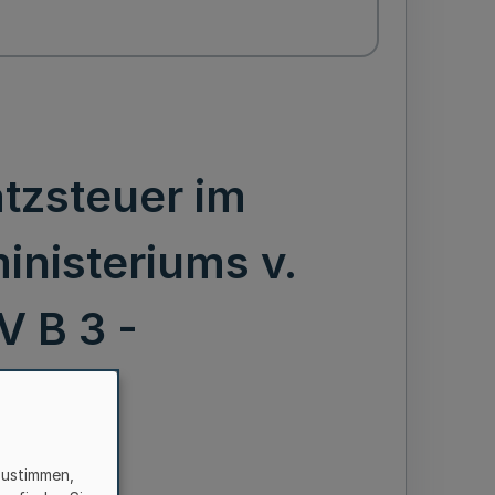
tzsteuer im
inisteriums v.
V B 3 -
zustimmen,