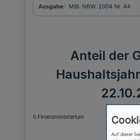
Ausgabe
MBl. NRW. 2004 Nr. 44
Anteil der
Haushaltsjahr
22.10.
II.Finanzministerium
Cooki
Auf dieser Se