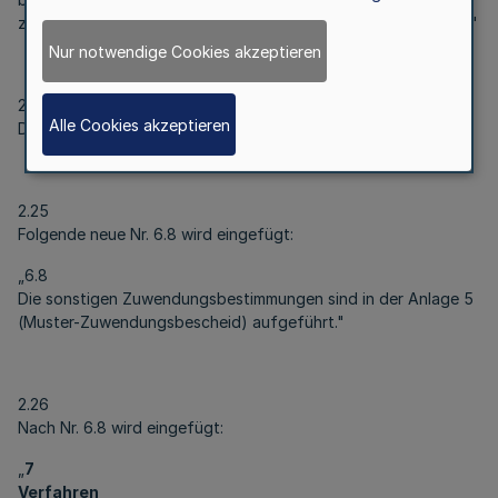
zuwendungsfähigen Ausgaben bis zu 25 Mio. EUR zu erteilen."
Nur notwendige Cookies akzeptieren
2.24
Alle Cookies akzeptieren
Die Nrn. 6.8 und 6.9 werden zu Nrn. 7.7.1 und 7.10.
2.25
Folgende neue Nr. 6.8 wird eingefügt:
„6.8
Die sonstigen Zuwendungsbestimmungen sind in der Anlage 5
(Muster-Zuwendungsbescheid) aufgeführt."
2.26
Nach Nr. 6.8 wird eingefügt:
„
7
Verfahren