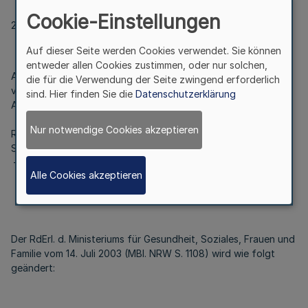
Cookie-Einstellungen
21210
Auf dieser Seite werden Cookies verwendet. Sie können
entweder allen Cookies zustimmen, oder nur solchen,
Anerkennung und Förderung
die für die Verwendung der Seite zwingend erforderlich
von Lehranstalten für pharmazeutisch-technische
sind. Hier finden Sie die
Datenschutzerklärung
Assistentinnen und Assistenten
Nur notwendige Cookies akzeptieren
RdErl. d. Ministeriums für Gesundheit,
Soziales, Frauen und Familie v. 21.1.2004
– III 7 – 0432.5.1 -
Alle Cookies akzeptieren
Der RdErl. d. Ministeriums für Gesundheit, Soziales, Frauen und
Familie vom 14. Juli 2003 (MBl. NRW S. 1108) wird wie folgt
geändert: