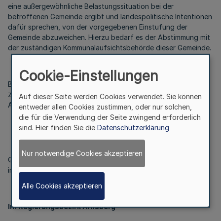
eine außergewöhnliche Belastungssituation bei der
betroffenen Gemeinde ergibt und landespolitische Intentionen
dafür sprechen, von der vorgegebenen Einstufung der
Gemeinde abzuweichen. Hierzu bedarf es der Abstimmung mit
der zuständigen Kommunalaufsichtsbehörde dieser Gemeinde.
Cookie-Einstellungen
Bei der Bemessung der Fördersätze für zweckgebundene
Zuweisungen an Gemeinden (GV) sind die vorstehenden
Auf dieser Seite werden Cookies verwendet. Sie können
Ausführungen zu beachten.
entweder allen Cookies zustimmen, oder nur solchen,
die für die Verwendung der Seite zwingend erforderlich
sind. Hier finden Sie die
Datenschutzerklärung
Nur notwendige Cookies akzeptieren
Gemeinden mit überdurchschnittlicher Finanzkraft
im Haushaltsjahr 2004
Alle Cookies akzeptieren
Im Regierungsbezirk Arnsberg