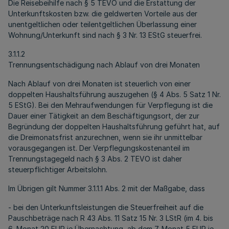
Die Reisebeihilfe nach § 5 TEVO und die Erstattung der
Unterkunftskosten bzw. die geldwerten Vorteile aus der
unentgeltlichen oder teilentgeltlichen Überlassung einer
Wohnung/Unterkunft sind nach § 3 Nr. 13 EStG steuerfrei.
3.1.1.2
Trennungsentschädigung nach Ablauf von drei Monaten
Nach Ablauf von drei Monaten ist steuerlich von einer
doppelten Haushaltsführung auszugehen (§ 4 Abs. 5 Satz 1 Nr.
5 EStG). Bei den Mehraufwendungen für Verpflegung ist die
Dauer einer Tätigkeit an dem Beschäftigungsort, der zur
Begründung der doppelten Haushaltsführung geführt hat, auf
die Dreimonatsfrist anzurechnen, wenn sie ihr unmittelbar
vorausgegangen ist. Der Verpflegungskostenanteil im
Trennungstagegeld nach § 3 Abs. 2 TEVO ist daher
steuerpflichtiger Arbeitslohn.
Im Übrigen gilt Nummer 3.1.1.1 Abs. 2 mit der Maßgabe, dass
- bei den Unterkunftsleistungen die Steuerfreiheit auf die
Pauschbeträge nach R 43 Abs. 11 Satz 15 Nr. 3 LStR (im 4. bis
6. Monat 20 EUR je Übernachtung, ab dem 7. Monat 5 EUR je