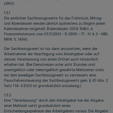
LRKG)
1.5.1
Die amtlichen Sachbezugswerte für das Frühstück, Mittag-
und Abendessen werden jährlich spätestens zu Beginn jeden
Kalenderjahres mitgeteilt (Kalenderjahr 2004: RdErl. d.
Finanzministeriums vom 05.11.2003 – B 2906 – 7.1 - IV A 3 – MBl.
NRW. S. 1494).
Der Sachbezugswert ist nur dann anzusetzen, wenn der
Arbeitnehmer die Verpflegung vom Arbeitgeber oder auf
dessen Veranlassung von einem Dritten auch tatsächlich
erhalten hat. (Bei Dienstreisen unter acht Stunden sind
unentgeltlich oder teilentgeltlich gewährte Mahlzeiten stets
mit dem jeweiligen Sachbezugswert zu versteuern; eine
Pauschalversteuerung des Sachbezugswerts gem. § 40 Abs. 2
Satz 1 Nr. 4 EStG ist grundsätzlich unzulässig.)
1.5.2
Eine "Veranlassung" durch den Arbeitgeber bei der Abgabe
einer Mahlzeit setzt grundsätzlich einen
Entscheidungsspielraum des Arbeitgebers voraus. Die Abgabe