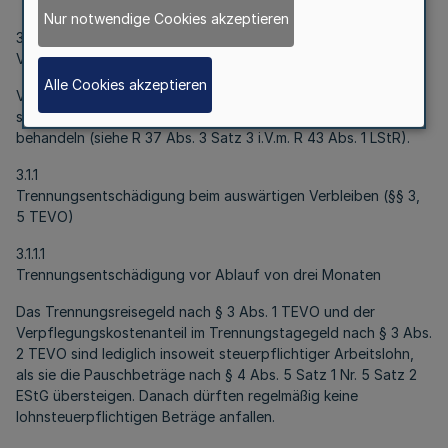
Nur notwendige Cookies akzeptieren
3.1
Vorübergehende Abordnung (ohne Versetzungsabsicht)
Alle Cookies akzeptieren
Vorübergehende Abordnungen (ohne Versetzungsabsicht)
sind steuerlich für die ersten drei Monate als Dienstreisen zu
behandeln (siehe R 37 Abs. 3 Satz 3 i.V.m. R 43 Abs. 1 LStR).
3.1.1
Trennungsentschädigung beim auswärtigen Verbleiben (§§ 3,
5 TEVO)
3.1.1.1
Trennungsentschädigung vor Ablauf von drei Monaten
Das Trennungsreisegeld nach § 3 Abs. 1 TEVO und der
Verpflegungskostenanteil im Trennungstagegeld nach § 3 Abs.
2 TEVO sind lediglich insoweit steuerpflichtiger Arbeitslohn,
als sie die Pauschbeträge nach § 4 Abs. 5 Satz 1 Nr. 5 Satz 2
EStG übersteigen. Danach dürften regelmäßig keine
lohnsteuerpflichtigen Beträge anfallen.