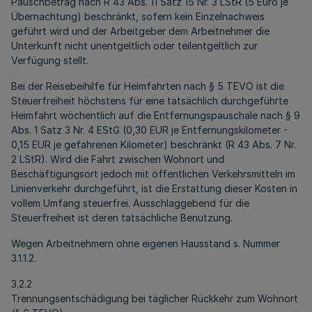
Pauschbetrag nach R 43 Abs. 11 Satz 15 Nr. 3 LStR (5 Euro je
Übernachtung) beschränkt, sofern kein Einzelnachweis
geführt wird und der Arbeitgeber dem Arbeitnehmer die
Unterkunft nicht unentgeltlich oder teilentgeltlich zur
Verfügung stellt.
Bei der Reisebeihilfe für Heimfahrten nach § 5 TEVO ist die
Steuerfreiheit höchstens für eine tatsächlich durchgeführte
Heimfahrt wöchentlich auf die Entfernungspauschale nach § 9
Abs. 1 Satz 3 Nr. 4 EStG (0,30 EUR je Entfernungskilometer -
0,15 EUR je gefahrenen Kilometer) beschränkt (R 43 Abs. 7 Nr.
2 LStR). Wird die Fahrt zwischen Wohnort und
Beschäftigungsort jedoch mit öffentlichen Verkehrsmitteln im
Linienverkehr durchgeführt, ist die Erstattung dieser Kosten in
vollem Umfang steuerfrei. Ausschlaggebend für die
Steuerfreiheit ist deren tatsächliche Benutzung.
Wegen Arbeitnehmern ohne eigenen Hausstand s. Nummer
3.1.1.2.
3.2.2
Trennungsentschädigung bei täglicher Rückkehr zum Wohnort