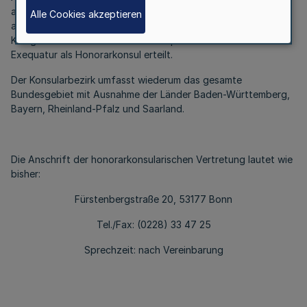
als "Versehen" bezeichnet hat, hat die Bundesregierung ihm
Alle Cookies akzeptieren
als Leiter der honorarkonsularischen Vertretung des
Königreichs Bhutan in Bonn am 6. April 2004 erneut das
Exequatur als Honorarkonsul erteilt.
Der Konsularbezirk umfasst wiederum das gesamte
Bundesgebiet mit Ausnahme der Länder Baden-Württemberg,
Bayern, Rheinland-Pfalz und Saarland.
Die Anschrift der honorarkonsularischen Vertretung lautet wie
bisher:
Fürstenbergstraße 20, 53177 Bonn
Tel./Fax: (0228) 33 47 25
Sprechzeit: nach Vereinbarung