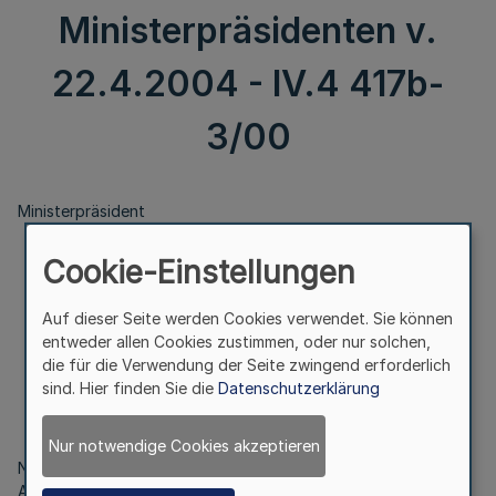
Ministerpräsidenten v.
22.4.2004 - IV.4 417b-
3/00
Ministerpräsident
Cookie-Einstellungen
Honorarkonsularische Vertretung des Königreichs
Bhutan, Bonn
Auf dieser Seite werden Cookies verwendet. Sie können
entweder allen Cookies zustimmen, oder nur solchen,
Bek. d. Ministerpräsidenten v. 22.4.2004
die für die Verwendung der Seite zwingend erforderlich
- IV.4 417b-3/00
sind. Hier finden Sie die
Datenschutzerklärung
Nur notwendige Cookies akzeptieren
Nachdem die Regierung von Bhutan ihr Ersuchen um
Abberufung von Herrn Dr. Kulessa als Honorarkonsul in Bonn