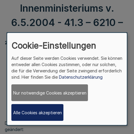
Innenministeriums v.
6.5.2004 - 41.3 – 6210 –
2055
Cookie-Einstellungen
Auf dieser Seite werden Cookies verwendet. Sie können
entweder allen Cookies zustimmen, oder nur solchen,
Verkehrssicherheitsarbeit der Polizei Nordrhein-
die für die Verwendung der Seite zwingend erforderlich
Westfalen
sind. Hier finden Sie die
Datenschutzerklärung
RdErl. d. Innenministeriums v. 6.5.2004
- 41.3 – 6210 –
Nur notwendige Cookies akzeptieren
Alle Cookies akzeptieren
Der RdErl. vom 22.5.1996 (SMBl. NRW. 2055) wird wie folgt
geändert: