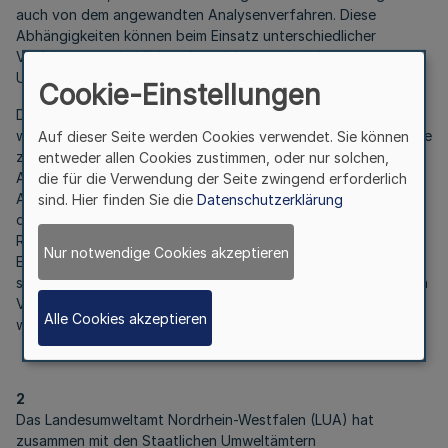
auch von dem angewandten Analysenverfahren. Diese
Abhängigkeiten können beim Einsatz unterschiedlicher
Verfahren zu erheblichen Abweichungen bei den
Untersuchungsergebnissen führen.
Cookie-Einstellungen
Damit reproduzierbare und vergleichbare Ergebnisse erzielt
werden, ist es notwendig, die einzelnen Untersuchungsschritte
Auf dieser Seite werden Cookies verwendet. Sie können
zu vereinheitlichen und möglichst standardisierte
entweder allen Cookies zustimmen, oder nur solchen,
Analysenverfahren anzuwenden. Dem tragen die
die für die Verwendung der Seite zwingend erforderlich
Abfallablagerungsverordnung, die Deponieverordnung sowie
sind. Hier finden Sie die
Datenschutzerklärung
die Bundes-Bodenschutz- und Altlastenverordnung durch
Regelungen über die anzuwendenden Verfahren Rechnung.
Nur notwendige Cookies akzeptieren
Einheitliche und möglichst standardisierte Analysenverfahren
sind auch für Parameter erforderlich, für die in den genannten
Verordnungen keine entsprechenden Regelungen getroffen
Alle Cookies akzeptieren
worden sind.
2
Das Landesumweltamt Nordrhein-Westfalen (LUA) hat
zusammen mit den Staatlichen Umweltämtern