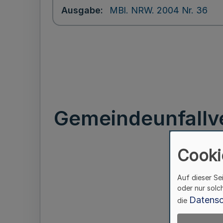
Ausgabe
MBl. NRW. 2004 Nr. 36
Gemeindeunfallv
Cooki
Auf dieser Se
oder nur solc
Datensc
die