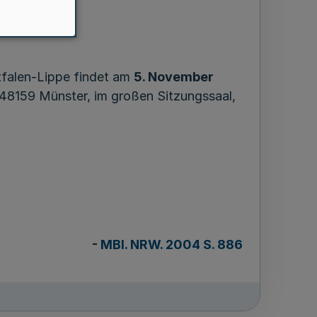
-Lippe
falen-Lippe findet am
5. November
 48159 Münster, im großen Sitzungssaal,
-
MBl. NRW. 2004 S. 886