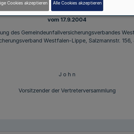
ige Cookies akzeptieren
Alle Cookies akzeptieren
Bekanntmachung
emeindeunfallversicherungsverbandes Westfalen
vom 17.9.2004
lung des Gemeindeunfallversicherungsverbandes West
sicherungsverband Westfalen-Lippe, Salzmannstr. 156,
J o h n
Vorsitzender der Vertreterversammlung