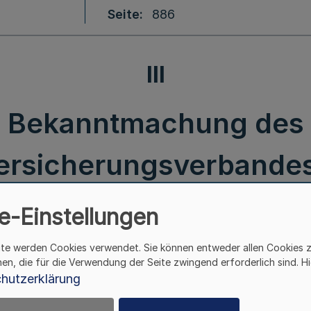
Seite
886
III
Bekanntmachung des
ersicherungsverbandes
vom 17.9.2004
e-Einstellungen
ite werden Cookies verwendet. Sie können entweder allen Cookies 
III.
hen, die für die Verwendung der Seite zwingend erforderlich sind. Hi
hutzerklärung