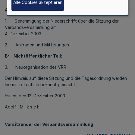
Alle Cookies akzeptieren
A: Öffentlicher Teil:
1. Genehmigung der Niederschrift über die Sitzung der
Verbandsversammlung am
4. Dezember 2003
2. Anfragen und Mitteilungen
B: Nichtöffentlicher Teil:
3. Neuorganisation des VRR
Der Hinweis auf diese Sitzung und die Tagesordnung werden
hiermit öffentlich bekannt gemacht.
Essen, den 12. Dezember 2003
Adolf M i k s c h
Vorsitzender der Verbandsversammlung