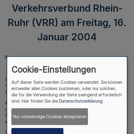
Verkehrsverbund Rhein-
Ruhr (VRR) am Freitag, 16.
Januar 2004
III.
Cookie-Einstellungen
Sitzung der Verbandsversammlung des Zweckverbandes
Auf dieser Seite werden Cookies verwendet. Sie können
Verkehrsverbund Rhein-Ruhr (VRR) am Freitag, 16. Januar
entweder allen Cookies zustimmen, oder nur solchen,
2004
die für die Verwendung der Seite zwingend erforderlich
sind. Hier finden Sie die
Datenschutzerklärung
Am
Freitag, 16. Januar 2004, 11.00 Uhr
, findet im Ratssaal
des Rathauses der Stadt Essen, Ribbeckstrasse 15, eine
Sitzung der Verbandsversammlung des Zweckverbandes VRR
Nur notwendige Cookies akzeptieren
statt.
Tagesordnung