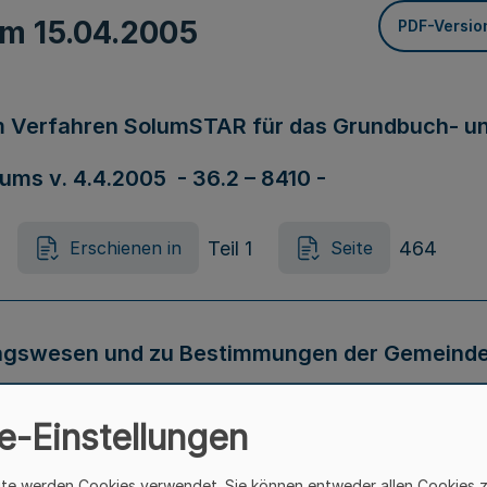
vom
15.04.2005
PDF-Versio
im Verfahren SolumSTAR für das Grundbuch- 
riums v. 4.4.2005 - 36.2 – 8410 -
Teil 1
464
Erschienen in
Seite
ungswesen und zu Bestimmungen der Gemeinde
mHVO) (VV Muster zur GO und GemHVO) RdErl.
e-Einstellungen
/05 -
ite werden Cookies verwendet. Sie können entweder allen Cookies 