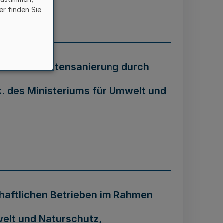
er finden Sie
 der Altlastensanierung durch
. des Ministeriums für Umwelt und
chaftlichen Betrieben im Rahmen
welt und Naturschutz,