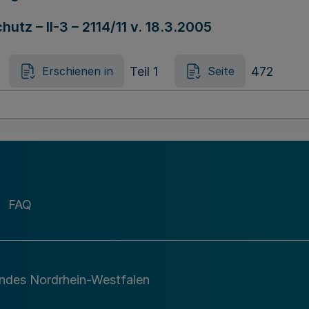
tz – II-3 – 2114/11 v. 18.3.2005
Teil 1
472
Erschienen in
Seite
bericht des Rechnungsprüfungsausschusses fü
ippe v. 21.3.2005
FAQ
Teil 2
474
Erschienen in
Seite
andes Nordrhein-Westfalen