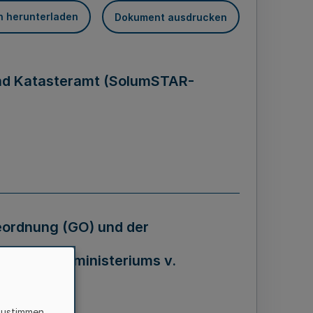
n herunterladen
Dokument ausdrucken
und Katasteramt (SolumSTAR-
ordnung (GO) und der
 d. Innenministeriums v.
zustimmen,