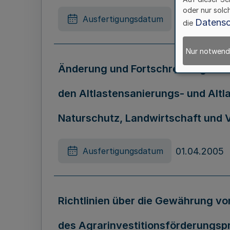
oder nur solc
04.04.2005
Ausfertigungsdatum
Datensc
die
Nur notwend
Änderung und Fortschreibung der 
den Altlastensanierungs- und Alt
Naturschutz, Landwirtschaft und 
01.04.2005
Ausfertigungsdatum
Richtlinien über die Gewährung vo
des Agrarinvestitionsförderungsp