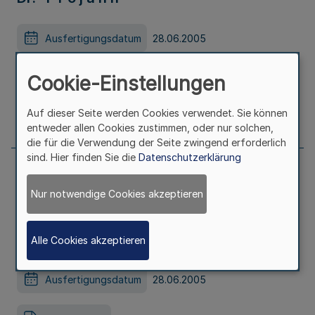
Ausfertigungsdatum
28.06.2005
Erschienen in
Teil 2
Cookie-Einstellungen
Auf dieser Seite werden Cookies verwendet. Sie können
Seite
862
entweder allen Cookies zustimmen, oder nur solchen,
die für die Verwendung der Seite zwingend erforderlich
sind. Hier finden Sie die
Datenschutzerklärung
Zehnter Nachtrag vom 28.6.2005 zum
Nur notwendige Cookies akzeptieren
Anhang 2 zur Satzung der AOK
Westfalen-Lippe vom 18.2.1994
Alle Cookies akzeptieren
Ausfertigungsdatum
28.06.2005