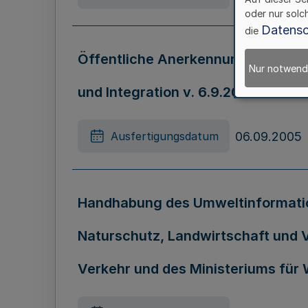
oder nur solc
Datensc
die
Öffentliche Anerkennung als Träge
Nur notwend
und Integration v. 6.9.2005 - 324-
06.09.2005
Ausfertigungsdatum
Handhabung des Umweltinformatio
Naturschutz, Landwirtschaft und 
Verkehr und des Ministeriums für W