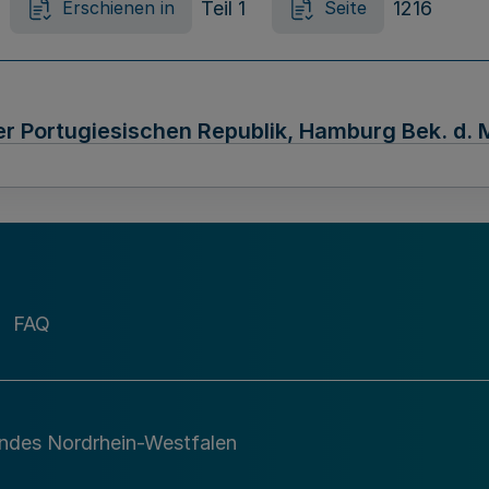
Teil 1
1216
Erschienen in
Seite
r Portugiesischen Republik, Hamburg Bek. d. M
Teil 2
1218
Erschienen in
Seite
FAQ
Republik Türkei, Köln Bek. d. Ministerpräsident
andes Nordrhein-Westfalen
Teil 2
1218
Erschienen in
Seite