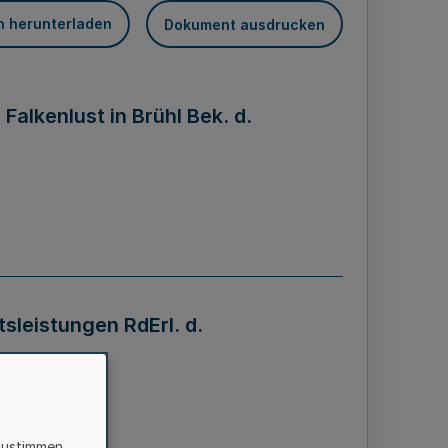
n herunterladen
Dokument ausdrucken
alkenlust in Brühl Bek. d.
sleistungen RdErl. d.
zustimmen,