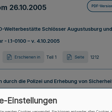
vom
26.10.2005
PDF-Versio
-Welterbestätte Schlösser Augustusburg und F
- I.1-0100 – v. 4.10.2005
Teil 1
1212
Erschienen in
Seite
durch die Polizei und Erhebung von Sicherheit
 – 57.04.16-3 -
e-Einstellungen
Teil 1
1212
Erschienen in
Seite
ite werden Cookies verwendet. Sie können entweder allen Cookies 