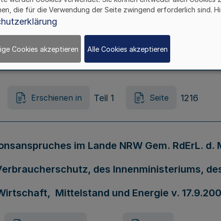
hen, die für die Verwendung der Seite zwingend erforderlich sind. Hi
hutzerklärung
r der freien Jugendhilfe Bek. d. Ministeriums 
ige Cookies akzeptieren
Alle Cookies akzeptieren
6.08.09.04 Nr.11870/04 -
Teil 1
1216
Erschienen in
Seite
nsanspruches im Lande NRW Gem. RdErL. d. M
Verbraucherschutz, des Innenministeriums, de
irtschaft, Mittelstand und Energie v. 17.9.20