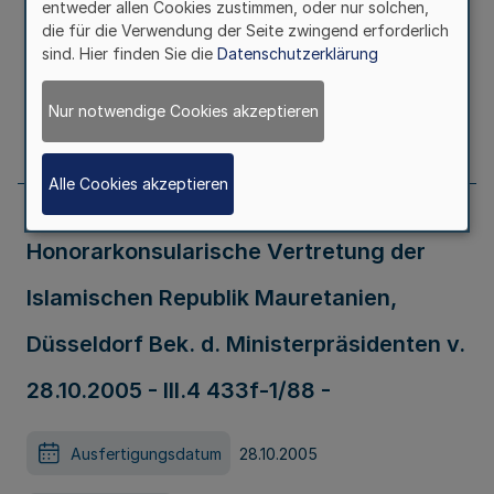
entweder allen Cookies zustimmen, oder nur solchen,
Ausfertigungsdatum
15.11.2005
die für die Verwendung der Seite zwingend erforderlich
sind. Hier finden Sie die
Datenschutzerklärung
Erschienen in
Teil 1
Nur notwendige Cookies akzeptieren
Seite
1310
Alle Cookies akzeptieren
Honorarkonsularische Vertretung der
Islamischen Republik Mauretanien,
Düsseldorf Bek. d. Ministerpräsidenten v.
28.10.2005 - III.4 433f-1/88 -
Ausfertigungsdatum
28.10.2005