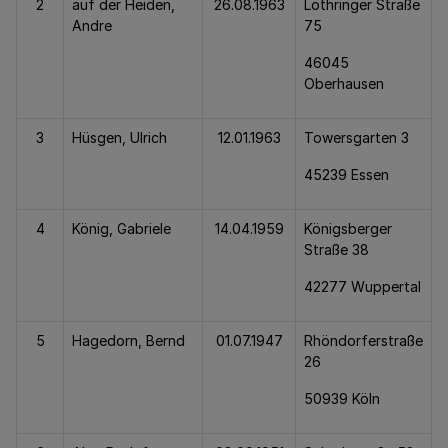
2
auf der Heiden,
26.08.1963
Lothringer Straße
Andre
75
46045
Oberhausen
3
Hüsgen, Ulrich
12.01.1963
Towersgarten 3
45239 Essen
4
König, Gabriele
14.04.1959
Königsberger
Straße 38
42277 Wuppertal
5
Hagedorn, Bernd
01.07.1947
Rhöndorferstraße
26
50939 Köln