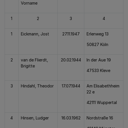
Vorname
1
2
3
4
1
Eickmann, Jost
27.11.1947
Erlenweg 13
50827 Köln
2
van de Flierdt,
20.02.1944
In der Aue 19
Brigitte
47533 Kleve
3
Hindahl, Theodor
17.07.1944
Am Elisabethheim
22 e
42111 Wuppertal
4
Hinsen, Ludger
16.03.1962
Nordstraße 16