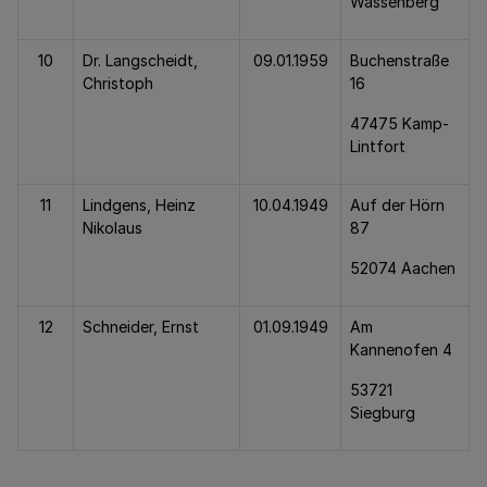
Wassenberg
10
Dr. Langscheidt,
09.01.1959
Buchenstraße
Christoph
16
47475 Kamp-
Lintfort
11
Lindgens, Heinz
10.04.1949
Auf der Hörn
Nikolaus
87
52074 Aachen
12
Schneider, Ernst
01.09.1949
Am
Kannenofen 4
53721
Siegburg