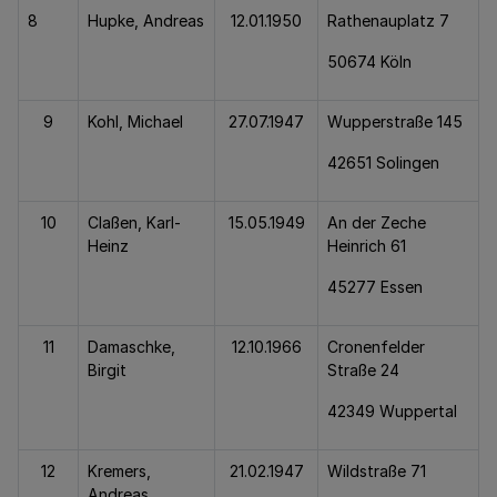
8
Hupke, Andreas
12.01.1950
Rathenauplatz 7
50674 Köln
9
Kohl, Michael
27.07.1947
Wupperstraße 145
42651 Solingen
10
Claßen, Karl-
15.05.1949
An der Zeche
Heinz
Heinrich 61
45277 Essen
11
Damaschke,
12.10.1966
Cronenfelder
Birgit
Straße 24
42349 Wuppertal
12
Kremers,
21.02.1947
Wildstraße 71
Andreas