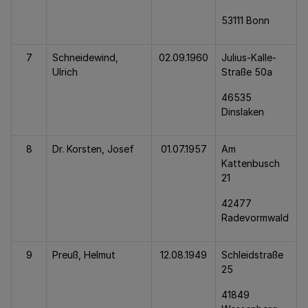
53111 Bonn
7
Schneidewind,
02.09.1960
Julius-Kalle-
Ulrich
Straße 50a
46535
Dinslaken
8
Dr. Korsten, Josef
01.07.1957
Am
Kattenbusch
21
42477
Radevormwald
9
Preuß, Helmut
12.08.1949
Schleidstraße
25
41849