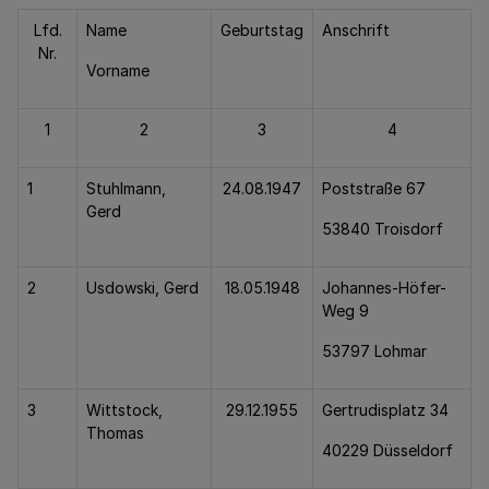
Lfd.
Name
Geburtstag
Anschrift
Nr.
Vorname
1
2
3
4
1
Stuhlmann,
24.08.1947
Poststraße 67
Gerd
53840 Troisdorf
2
Usdowski, Gerd
18.05.1948
Johannes-Höfer-
Weg 9
53797 Lohmar
3
Wittstock,
29.12.1955
Gertrudisplatz 34
Thomas
40229 Düsseldorf