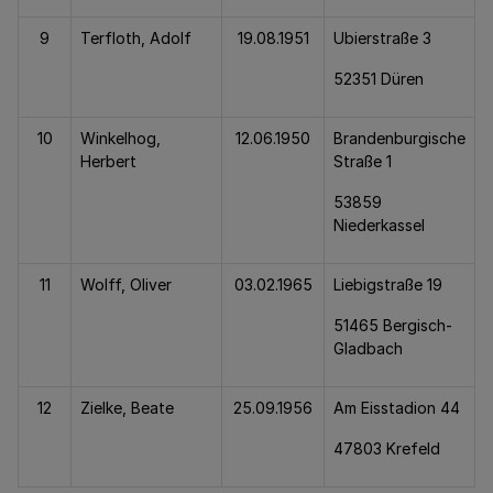
9
Terfloth, Adolf
19.08.1951
Ubierstraße 3
52351 Düren
10
Winkelhog,
12.06.1950
Brandenburgische
Herbert
Straße 1
53859
Niederkassel
11
Wolff, Oliver
03.02.1965
Liebigstraße 19
51465 Bergisch-
Gladbach
12
Zielke, Beate
25.09.1956
Am Eisstadion 44
47803 Krefeld