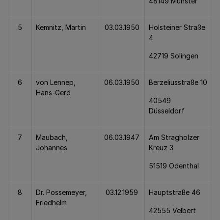
48149 Münster
5
Kemnitz, Martin
03.03.1950
Holsteiner Straße
4
42719 Solingen
6
von Lennep,
06.03.1950
Berzeliusstraße 10
Hans-Gerd
40549
Düsseldorf
7
Maubach,
06.03.1947
Am Stragholzer
Johannes
Kreuz 3
51519 Odenthal
8
Dr. Possemeyer,
03.12.1959
Hauptstraße 46
Friedhelm
42555 Velbert