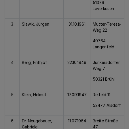
51379
Leverkusen
3
Slawik, Jürgen
31.10.1961
Mutter-Teresa-
Weg 22
40764
Langenfeld
4
Berg, Frithjof
22.10.1949
Junkersdorfer
Weg 7
50321 Brühl
5
Klein, Helmut
17.09.1947
Reifeld 11
52477 Alsdorf
6
Dr. Neugebauer,
11.07.1964
Breite Straße
Gabriele
47