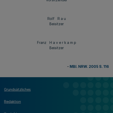
Rolf R a u
Beisitzer
Franz H a v e r k a m p
Beisitzer
-
MBl. NRW. 2005 S. 116
Grundsätzliches
Redaktion