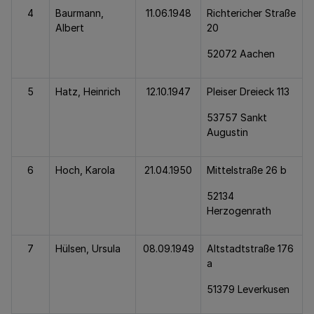
4
Baurmann,
11.06.1948
Richtericher Straße
Albert
20
52072 Aachen
5
Hatz, Heinrich
12.10.1947
Pleiser Dreieck 113
53757 Sankt
Augustin
6
Hoch, Karola
21.04.1950
Mittelstraße 26 b
52134
Herzogenrath
7
Hülsen, Ursula
08.09.1949
Altstadtstraße 176
a
51379 Leverkusen