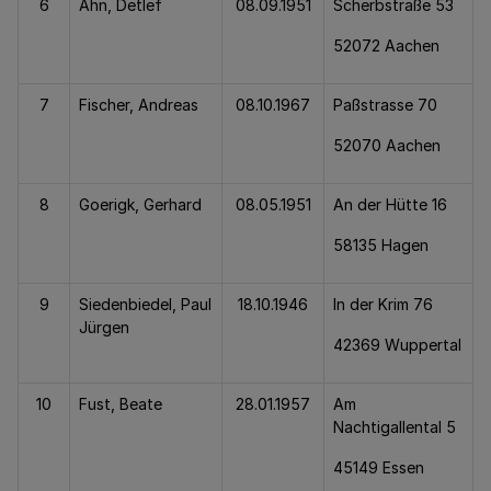
6
Ahn, Detlef
08.09.1951
Scherbstraße 53
52072 Aachen
7
Fischer, Andreas
08.10.1967
Paßstrasse 70
52070 Aachen
8
Goerigk, Gerhard
08.05.1951
An der Hütte 16
58135 Hagen
9
Siedenbiedel, Paul
18.10.1946
In der Krim 76
Jürgen
42369 Wuppertal
10
Fust, Beate
28.01.1957
Am
Nachtigallental 5
45149 Essen