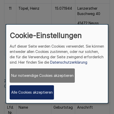
11
Töpel, Heinz
15.07.1944
Lanzerather
Buschweg 40
41472 Neuss
Cookie-Einstellungen
12
Tzschoppe,
21.02.1953
Brahmsstraße 2
Jürgen
Auf dieser Seite werden Cookies verwendet. Sie können
53121 Bonn
entweder allen Cookies zustimmen, oder nur solchen,
die für die Verwendung der Seite zwingend erforderlich
sind. Hier finden Sie die
Datenschutzerklärung
Nur notwendige Cookies akzeptieren
2.2
Gruppe der Arbeitgeber
Alle Cookies akzeptieren
Lfd.
Name
Geburtstag
Anschrift
Nr.