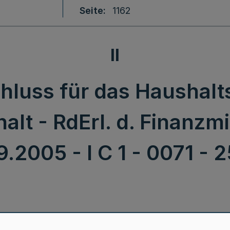
Seite
1162
II
luss für das Haushalt
lt - RdErl. d. Finanzmi
9.2005 - I C 1 - 0071 - 25