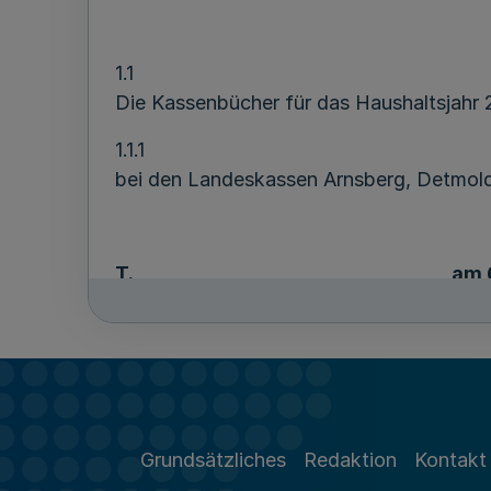
1.1
Die Kassenbücher für das Haushaltsjahr 
1.1.1
bei den Landeskassen Arnsberg, Detmold
T.
am 
1.1.2
bei den anderen Landeskassen sowie bei 
wegen der Wahrnehmung von Kassenaufga
Grundsätzliches
Redaktion
Kontakt