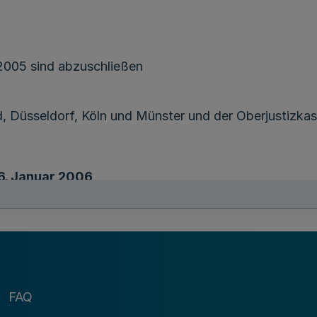
2005 sind abzuschließen
, Düsseldorf, Köln und Münster und der Oberjustizk
6. Januar 2006,
den Kassen der Kreise, der kreisfreien Städte und de
ben für das Land als Landeskassen gelten,
FAQ