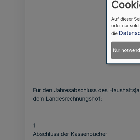
Cooki
Auf dieser Se
oder nur solc
Datensc
die
Nur notwend
Für den Jahresabschluss des Haushaltsja
dem Landesrechnungshof:
1
Abschluss der Kassenbücher