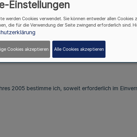
e-Einstellungen
Jahresabschluss
für das Haushaltsjahr 2005
ite werden Cookies verwendet. Sie können entweder allen Cookies 
- Landeshaushalt -
hen, die für die Verwendung der Seite zwingend erforderlich sind. Hi
hutzerklärung
RdErl. d. Finanzministeriums v. 26.9.2005
- I C 1 - 0071 - 25.1 -
ige Cookies akzeptieren
Alle Cookies akzeptieren
hres 2005 bestimme ich, soweit erforderlich im Einve