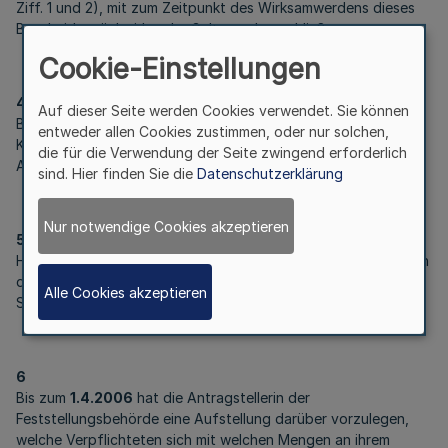
Ziff. 1 und 2), mit zum Zeitpunkt des Wirksamwerdens dieses
Bescheides rückwirkender Geltung abzuschließen.
Cookie-Einstellungen
4
Auf dieser Seite werden Cookies verwendet. Sie können
Bis zum
1.4.2006
sind für alle entsorgungspflichtigen
entweder allen Cookies zustimmen, oder nur solchen,
Körperschaften rechtsverbindlich unterzeichnete
die für die Verwendung der Seite zwingend erforderlich
Abstimmungserklärungen vorzulegen.
sind. Hier finden Sie die
Datenschutzerklärung
Nur notwendige Cookies akzeptieren
5
Hinsichtlich der Auflagen zu Ziff. 1 bis 4 hat die Antragstellerin
der Feststellungsbehörde monatlich über den aktuellen
Alle Cookies akzeptieren
Sachstand zu berichten.
6
Bis zum
1.4.2006
hat die Antragstellerin der
Feststellungsbehörde eine Aufstellung darüber vorzulegen,
welche Verpflichteten sich mit welchen Mengen an ihrem