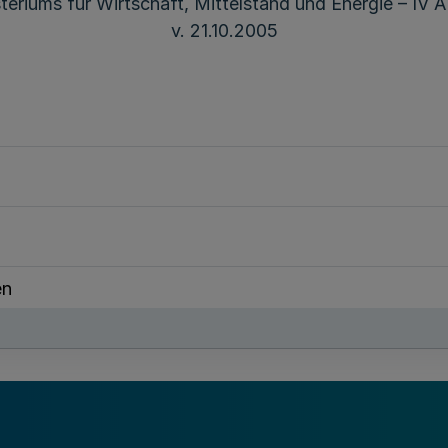
steriums für Wirtschaft, Mittelstand und Energie – IV 
v. 21.10.2005
en
ergieanlagen
en im Regionalplan