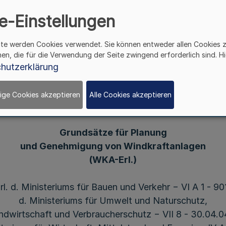
herschutz − VII 8 - 30.
e-Einstellungen
 Wirtschaft, Mittelstand
ite werden Cookies verwendet. Sie können entweder allen Cookies 
hen, die für die Verwendung der Seite zwingend erforderlich sind. Hi
A 3-00-19 – v. 21.10.200
hutzerklärung
ige Cookies akzeptieren
Alle Cookies akzeptieren
Grundsätze für Planung
und Genehmigung von Windkraftanlagen
(WKA-Erl.)
l. d. Ministeriums für Bauen und Verkehr − VI A 1 - 90
d. Ministeriums für Umwelt und Naturschutz,
ndwirtschaft und Verbraucherschutz − VII 8 - 30.04.0