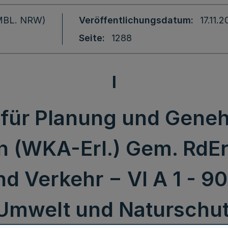
 (MBL. NRW)
Veröffentlichungsdatum
17.11.
Seite
1288
I
 für Planung und Gene
 (WKA-Erl.) Gem. RdErl
d Verkehr − VI A 1 - 90
 Umwelt und Naturschut