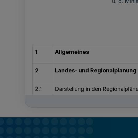
u. d. Mini
1
Allgemeines
2
Landes- und Regionalplanung
2.1
Darstellung in den Regionalplän
2.2
Raumbedeutsamkeit der Winden
2.3
Eignung der Bereichsdarstellung