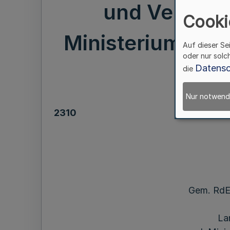
und Verbrauc
Cooki
Ministeriums für
Auf dieser Se
oder nur solc
Datensc
die
Nur notwend
2310
Gem. RdEr
La