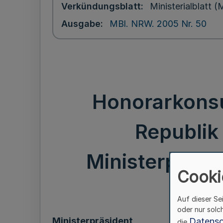
Verkündungsblatt
Ministerialblatt
Ausgabe
MBl. NRW. 2005 Nr. 50
Honorarkonsu
Republik
Ministerpräsid
Cooki
Auf dieser Se
oder nur solc
Ministerpräsident
Datensc
die