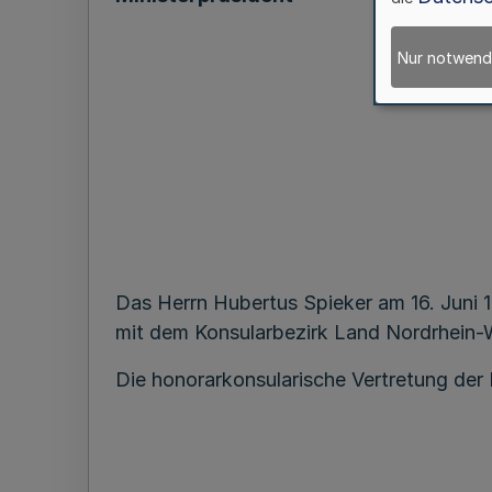
Nur notwend
Das Herrn Hubertus Spieker am 16. Juni 1
mit dem Konsularbezirk Land Nordrhein-W
Die honorarkonsularische Vertretung der 