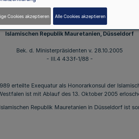
ige Cookies akzeptieren
Alle Cookies akzeptieren
Honorarkonsularische Vertretung der
Islamischen Republik Mauretanien, Düsseldorf
Bek. d. Ministerpräsidenten v. 28.10.2005
- III.4 433f-1/88 -
989 erteilte Exequatur als Honorarkonsul der Islamis
estfalen ist mit Ablauf des 13. Oktober 2005 erlosch
Islamischen Republik Mauretanien in Düsseldorf ist so