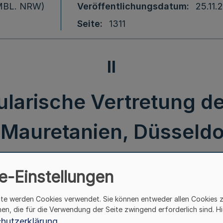
 (MBL. NRW)
Veröffentlichungsdatum
25.11.
Seite
1311
II
larische Vertretung de
 Mauretanien, Düsseldor
enten v. 28.10.2005 - II
e-Einstellungen
II.
ite werden Cookies verwendet. Sie können entweder allen Cookies 
hen, die für die Verwendung der Seite zwingend erforderlich sind. Hi
hutzerklärung