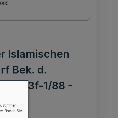
2005
r Islamischen
f Bek. d.
I.4 433f-1/88 -
zustimmen,
er finden Sie