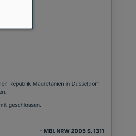
chen Republik Mauretanien in Düsseldorf
en.
mit geschlossen.
- MBl. NRW 2005 S. 1311