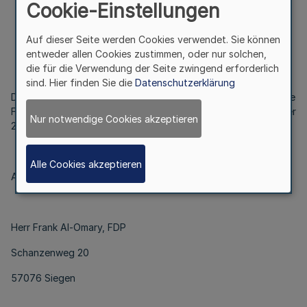
Cookie-Einstellungen
Bek. d. Landschaftsverbandes Westfalen-Lippe v. 24.11.2005
Auf dieser Seite werden Cookies verwendet. Sie können
entweder allen Cookies zustimmen, oder nur solchen,
die für die Verwendung der Seite zwingend erforderlich
sind. Hier finden Sie die
Datenschutzerklärung
Das Mitglied der 12. Landschaftsversammlung Westfalen-Lippe
Frank Schäffler wird sein Mandat mit Ablauf des 29. November
Nur notwendige Cookies akzeptieren
2005 niederlegen.
Alle Cookies akzeptieren
Als Nachfolger ist mit Wirkung vom 30. November 2005
Herr Frank Al-Omary, FDP
Schanzenweg 20
57076 Siegen