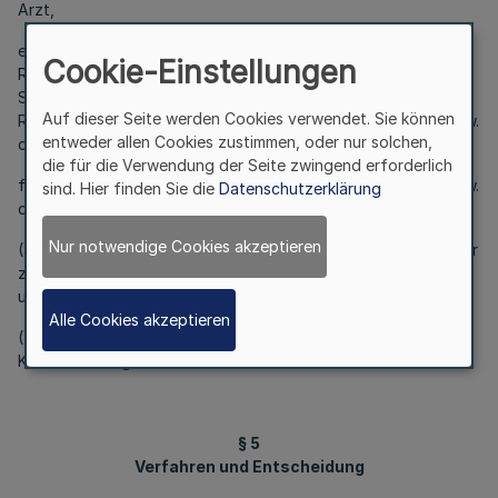
Arzt,
e) für einen Antrag auf Stellungnahme zur Anwendung von
Cookie-Einstellungen
Röntgen- oder ionisierender Strahlung oder radioaktiver
Stoffe zum Zwecke der medizinischen Forschung nach der
Auf dieser Seite werden Cookies verwendet. Sie können
Röntgen- oder der Strahlenschutzverordnung die Leiterin bzw.
entweder allen Cookies zustimmen, oder nur solchen,
der Leiter der Studie,
die für die Verwendung der Seite zwingend erforderlich
f) in den Fällen des § 1 Abs. 4 Satz 3 die jeweilige Leiterin bzw.
sind. Hier finden Sie die
Datenschutzerklärung
der jeweilige Leiter des Forschungsvorhabens.
Nur notwendige Cookies akzeptieren
(3) Anträge können, soweit gesetzlich zulässig, geändert oder
zurückgenommen werden. Gesetzliche Vorgaben bleiben
unberührt.
Alle Cookies akzeptieren
(4) Das Nähere kann eine Geschäftsordnung der Ethik-
Kommission regeln.
§ 5
Verfahren und Entscheidung