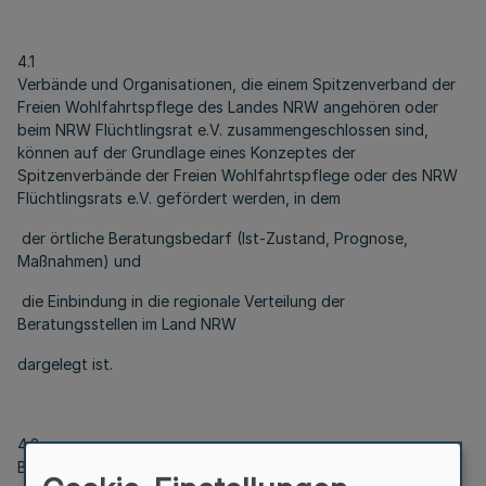
4.1
Verbände und Organisationen, die einem Spitzenverband der
Freien Wohlfahrtspflege des Landes NRW angehören oder
beim NRW Flüchtlingsrat e.V. zusammengeschlossen sind,
können auf der Grundlage eines Konzeptes der
Spitzenverbände der Freien Wohlfahrtspflege oder des NRW
Flüchtlingsrats e.V. gefördert werden, in dem
der örtliche Beratungsbedarf (Ist-Zustand, Prognose,
Maßnahmen) und
die Einbindung in die regionale Verteilung der
Beratungsstellen im Land NRW
dargelegt ist.
4.2
Bei Verfahrensberatungsstellen und Psycho-Sozialen-Zentren