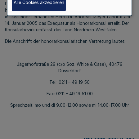
Alle Cookies akzeptieren
Die Bundesregierung hat dem zum Leiter der
honorarkonsularischen Vertretung des Königreichs Dänemark
in Düsseldorf ernannten Herrn Dr. Andreas Meyer-Landrut am
14. Januar 2005 das Exequatur als Honorarkonsul erteilt. Der
Konsularbezirk umfasst das Land Nordrhein-Westfalen.
Die Anschrift der honorarkonsularischen Vertretung lautet:
Jägerhofstraße 29 (c/o Soz. White & Case), 40479
Düsseldorf
Tel.: 0211 – 49 19 50
Fax: 0211 – 49 19 51 00
Sprechzeit: mo und di 9.00-12.00 sowie mi 14.00-17.00 Uhr