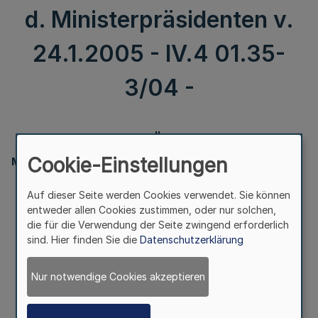
d. Ministerpräsidenten v.
24.1.2005 - IV.4 01.35-
3/04 -
II.
Cookie-Einstellungen
Ministerpräsident
Auf dieser Seite werden Cookies verwendet. Sie können
entweder allen Cookies zustimmen, oder nur solchen,
Honorarkonsularische Vertretung
die für die Verwendung der Seite zwingend erforderlich
des Königreichs Dänemark, Düsseldorf
sind. Hier finden Sie die
Datenschutzerklärung
Bek. d. Ministerpräsidenten v. 24.1.2005
- IV.4 01.35-3/04 -
Nur notwendige Cookies akzeptieren