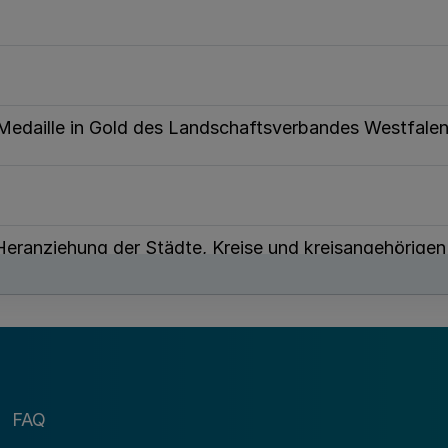
n-Medaille in Gold des Landschaftsverbandes Westfal
Heranziehung der Städte, Kreise und kreisangehörige
 der Sozialhilfe
rbandes Westfalen-Lippe für das Haushaltsjahr 2003
er Kliniken des Landschaftsverbandes Westfalen-Li
FAQ