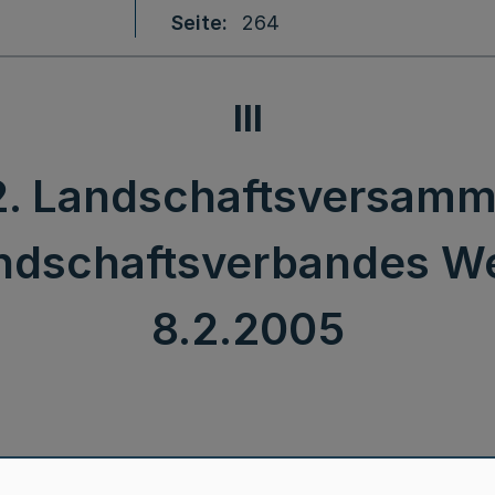
Seite
264
III
12. Landschaftsversamm
andschaftsverbandes We
8.2.2005