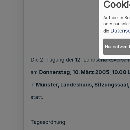
Cooki
2. T
Auf dieser Se
oder nur solc
Datensc
die
Nur notwend
Die 2. Tagung der 12. Landschaftsversa
am
Donnerstag, 10. März 2005, 10.00 
in
Münster, Landeshaus, Sitzungssaal,
statt.
Tagesordnung