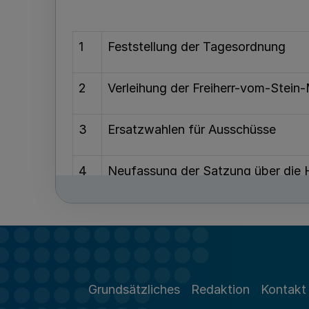
1
Feststellung der Tagesordnung
2
Verleihung der Freiherr-vom-Stei
3
Ersatzwahlen für Ausschüsse
4
Neufassung der Satzung über die 
Aufgaben des überörtlichen Trägers
5
Jahresrechnung des Landschaftsve
6
Veränderung der Sondervermögen d
Grundsätzliches
Redaktion
Kontakt