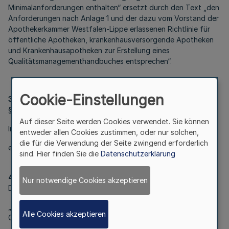
Minimalanforderungen enthalten“ ersetzt durch den Text „den
Anforderungen nach Anlage 1 und der dazu vom Vorstand der
Apothekerkammer Westfalen-Lippe erlassenen Richtlinie für
öffentliche Apotheken, krankenhausversorgende Apotheken
und Krankenhausapotheken zur Erstellung eines
Qualitätsmanagementhandbuches entsprechen“.
Cookie-Einstellungen
3
§ 6 Abs. 3 wird wie folgt geändert:
Auf dieser Seite werden Cookies verwendet. Sie können
In Nr. 1 werden die Wörter „, dokumentierte Verfahren”
entweder allen Cookies zustimmen, oder nur solchen,
die für die Verwendung der Seite zwingend erforderlich
ersatzlos gestrichen.
sind. Hier finden Sie die
Datenschutzerklärung
4
Nur notwendige Cookies akzeptieren
Die Anlage 1 zu § 5 Abs. 1 Nr. 2 erhält folgende Fassung:
„Anlage 1: Anforderungen an das
Alle Cookies akzeptieren
Qualitätsmanagementhandbuch