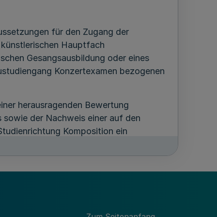
ussetzungen für den Zugang der
 künstlerischen Hauptfach
rischen Gesangsausbildung oder eines
baustudiengang Konzertexamen bezogenen
 einer herausragenden Bewertung
 sowie der Nachweis einer auf den
tudienrichtung Komposition ein
sowie eigene Kompositionen
(Partituren
ewerberinnen und Bewerber, die einen
 außerdem ausreichende deutsche
auf der Grundlage dieser eingereichten
Zum Seitenanfang