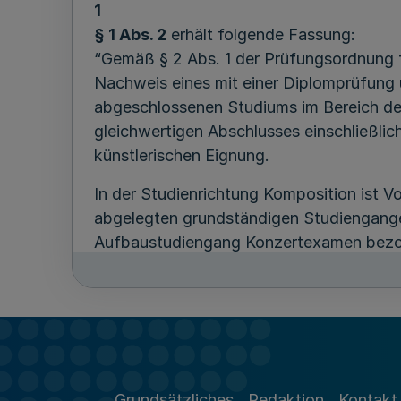
1
§ 1 Abs. 2
erhält folgende Fassung:
“Gemäß § 2 Abs. 1 der Prüfungsordnung
Nachweis eines mit einer Diplomprüfung 
abgeschlossenen Studiums im Bereich der
gleichwertigen Abschlusses einschließl
künstlerischen Eignung.
In der Studienrichtung Komposition ist 
abgelegten grundständigen Studiengange
Aufbaustudiengang Konzertexamen bezoge
Gutachten über die herausragende Bega
und Tonaufnahmen)
mit dem Antrag auf
gleichwertigen Abschluss an einer a
Sprachkenntnisse nachweisen.
Die Mit
Unterlagen über die Zulassung.
Grundsätzliches
Redaktion
Kontakt