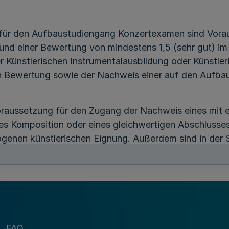
 für den Aufbaustudiengang Konzertexamen sind Vora
und einer Bewertung von mindestens 1,5 (sehr gut) im
 Künstlerischen Instrumentalausbildung oder Künstle
ich Bewertung sowie der Nachweis einer auf den Auf
Voraussetzung für den Zugang der Nachweis eines mit
s Komposition oder eines gleichwertigen Abschlusses
nen künstlerischen Eignung. Außerdem sind in der S
bung von einem Lehrenden an einer Musikhochschule 
 Zulassung zum Feststellungsverfahren vorzulegen.
B
usländischen Hochschule erworben haben, müssen
glieder der Eignungsprüfungskommission entscheiden 
FAQ