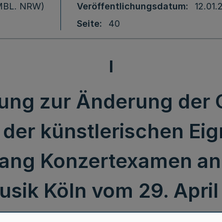
 (MBL. NRW)
Veröffentlichungsdatum
12.01.
Seite
40
I
zung zur Änderung der 
 der künstlerischen Ei
ang Konzertexamen an
usik Köln vom 29. Apri