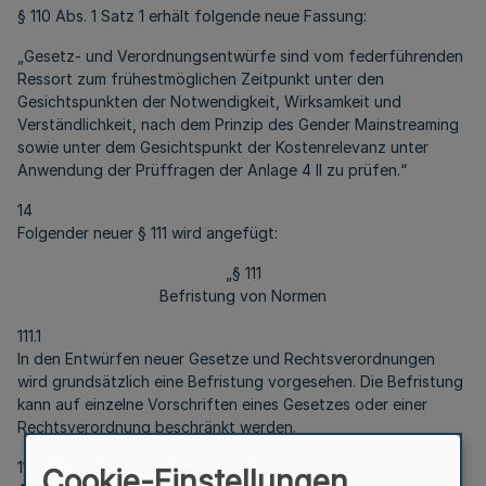
§ 110 Abs. 1 Satz 1 erhält folgende neue Fassung:
„Gesetz- und Verordnungsentwürfe sind vom federführenden
Ressort zum frühestmöglichen Zeitpunkt unter den
Gesichtspunkten der Notwendigkeit, Wirksamkeit und
Verständlichkeit, nach dem Prinzip des Gender Mainstreaming
sowie unter dem Gesichtspunkt der Kostenrelevanz unter
Anwendung der Prüffragen der Anlage 4 II zu prüfen.“
14
Folgender neuer § 111 wird angefügt:
„§ 111
Befristung von Normen
111.1
In den Entwürfen neuer Gesetze und Rechtsverordnungen
wird grundsätzlich eine Befristung vorgesehen. Die Befristung
kann auf einzelne Vorschriften eines Gesetzes oder einer
Rechtsverordnung beschränkt werden.
111.2
Cookie-Einstellungen