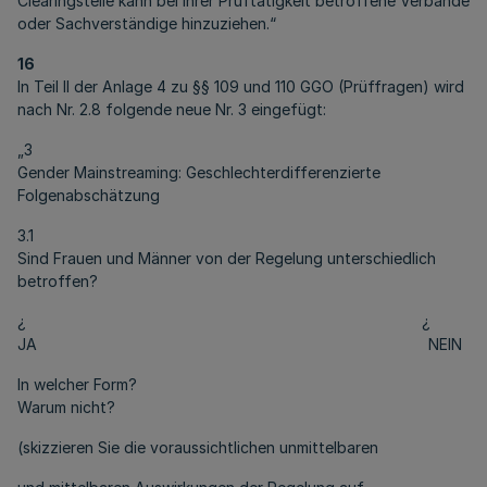
Clearingstelle kann bei ihrer Prüftätigkeit betroffene Verbände
oder Sachverständige hinzuziehen.“
16
In Teil II der Anlage 4 zu §§ 109 und 110 GGO (Prüffragen) wird
nach Nr. 2.8 folgende neue Nr. 3 eingefügt:
„3
Gender Mainstreaming: Geschlechterdifferenzierte
Folgenabschätzung
3.1
Sind Frauen und Männer von der Regelung unterschiedlich
betroffen?
¿ ¿
JA NEIN
In welcher Form?
Warum nicht?
(skizzieren Sie die voraussichtlichen unmittelbaren