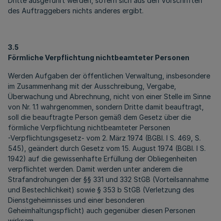
Dritte ausgeführt werden, sofern sich aus den Vorschriften
des Auftraggebers nichts anderes ergibt.
3.5
Förmliche Verpflichtung nichtbeamteter Personen
Werden Aufgaben der öffentlichen Verwaltung, insbesondere
im Zusammenhang mit der Ausschreibung, Vergabe,
Überwachung und Abrechnung, nicht von einer Stelle im Sinne
von Nr. 1.1 wahrgenommen, sondern Dritte damit beauftragt,
soll die beauftragte Person gemäß dem Gesetz über die
förmliche Verpflichtung nichtbeamteter Personen
-Verpflichtungsgesetz- vom 2. März 1974 (BGBl. I S. 469, S.
545), geändert durch Gesetz vom 15. August 1974 (BGBl. I S.
1942) auf die gewissenhafte Erfüllung der Obliegenheiten
verpflichtet werden. Damit werden unter anderem die
Strafandrohungen der §§ 331 und 332 StGB (Vorteilsannahme
und Bestechlichkeit) sowie § 353 b StGB (Verletzung des
Dienstgeheimnisses und einer besonderen
Geheimhaltungspflicht) auch gegenüber diesen Personen
wirksam.