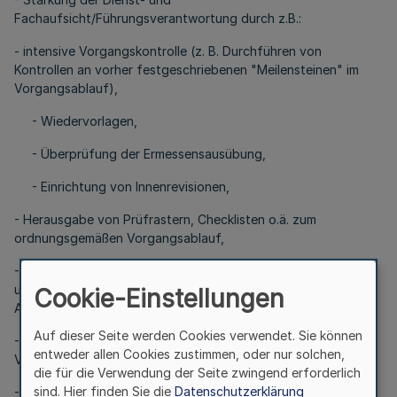
Fachaufsicht/Führungsverantwortung durch z.B.:
- intensive Vorgangskontrolle (z. B. Durchführen von
Kontrollen an vorher festgeschriebenen "Meilensteinen" im
Vorgangsablauf),
- Wiedervorlagen,
- Überprüfung der Ermessensausübung,
- Einrichtung von Innenrevisionen,
- Herausgabe von Prüfrastern, Checklisten o.ä. zum
ordnungsgemäßen Vorgangsablauf,
- Standardisierung von wiederkehrenden Vorgangsabläufen
unter Einsatz der IT (automatische Erfassung von
Cookie-Einstellungen
Auffälligkeiten),
Auf dieser Seite werden Cookies verwendet. Sie können
- Einhaltung des Vier-Augen-Prinzips auch über den
entweder allen Cookies zustimmen, oder nur solchen,
Vergabebereich hinaus,
die für die Verwendung der Seite zwingend erforderlich
sind. Hier finden Sie die
Datenschutzerklärung
- Transparenz der Entscheidungsfindung in