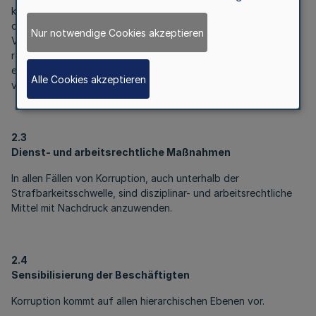
korruptionsgefährdeten Arbeitsbereichen durch
organisatorische Maßnahmen (z.B. Trennung der
Nur notwendige Cookies akzeptieren
Verfahrensabläufe - Planung, Vergabe, Abrechnung -,
rechnergestützte Vorgangskontrolle, Berichtswesen,
eindeutige Zuständigkeitsregelungen, genaue und
Alle Cookies akzeptieren
vollständige Dokumentation).
2.3
Dienst- und arbeitsrechtliche Maßnahmen
In allen Fällen von Korruption, auch unterhalb der
Strafbarkeitsschwelle, sind disziplinar- und arbeitsrechtliche
Mittel mit Nachdruck anzuwenden.
2.4
Sensibilisierung der Beschäftigten
Korruption kommt auf allen hierarchischen Ebenen vor.