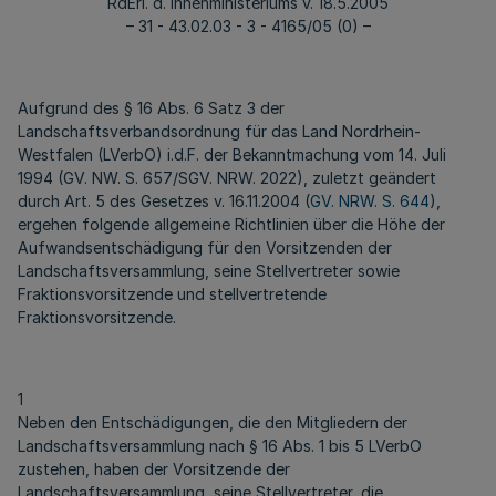
RdErl. d. Innenministeriums v. 18.5.2005
– 31 - 43.02.03 - 3 - 4165/05 (0) –
Aufgrund des § 16 Abs. 6 Satz 3 der
Landschaftsverbandsordnung für das Land Nordrhein-
Westfalen (LVerbO) i.d.F. der Bekanntmachung vom 14. Juli
1994 (GV. NW. S. 657/SGV. NRW. 2022), zuletzt geändert
durch Art. 5 des Gesetzes v. 16.11.2004 (
GV. NRW. S. 644
),
ergehen folgende allgemeine Richtlinien über die Höhe der
Aufwandsentschädigung für den Vorsitzenden der
Landschaftsversammlung, seine Stellvertreter sowie
Fraktionsvorsitzende und stellvertretende
Fraktionsvorsitzende.
1
Neben den Entschädigungen, die den Mitgliedern der
Landschaftsversammlung nach § 16 Abs. 1 bis 5 LVerbO
zustehen, haben der Vorsitzende der
Landschaftsversammlung, seine Stellvertreter, die