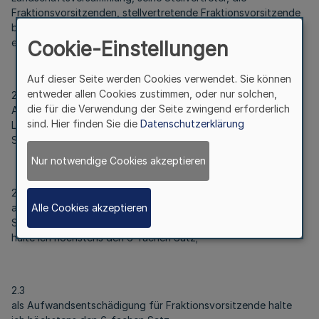
Fraktionsvorsitzenden, stellvertretende Fraktionsvorsitzende
bzw. ein geschäftsführendes Fraktionsmitglied Anspruch auf
eine Aufwandsentschädigung nach § 16 Abs. 6 LVerbO.
Cookie-Einstellungen
Auf dieser Seite werden Cookies verwendet. Sie können
entweder allen Cookies zustimmen, oder nur solchen,
2.1
die für die Verwendung der Seite zwingend erforderlich
Als Aufwandsentschädigung für den Vorsitzenden der
sind. Hier finden Sie die
Datenschutzerklärung
Landschaftsversammlung halte ich höchstens den 9-fachen
Satz;
Nur notwendige Cookies akzeptieren
2.2
als Aufwandsentschädigung für nicht mehr als zwei
Alle Cookies akzeptieren
Stellvertreter des Vorsitzenden der Landschaftsversammlung
halte ich höchstens den 6-fachen Satz;
2.3
als Aufwandsentschädigung für Fraktionsvorsitzende halte